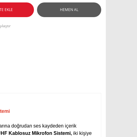
TE EKLE
HEMEN AL
ılaştır
stemi
arına doğrudan ses kaydeden içerik
 UHF Kablosuz Mikrofon Sistemi,
iki kişiye