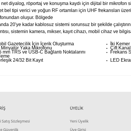
 net diyalog, röportaj ve konuşma kaydı için dijital bir mikrofon si
det bel tipi verici ve yoğun RF ortamları için UHF frekansları üze
fonundan oluşur. Bölgede
anda 20'ye kadar kablosuz sistemi sorunsuz bir şekilde çalış
ntısı, sistemin kamera, mikser, kayıt cihazı, mobil cihaz ve bilgis
bil Gazetecilik İçin İçerik Oluşturma
İki Kemer 
i Minyatür Yaka Mikrofonu
Çift Kanal
5 mm TRS ve USB-C Bağlantı Noktalarını
Frekans S
tleme
rleşik 24/32 Bit Kayıt
LED Ekran
RİŞ
ÜYELİK
i Satış Sözleşmesi
Yeni Üyelik
 ve Güvenlik
Üye Girişi