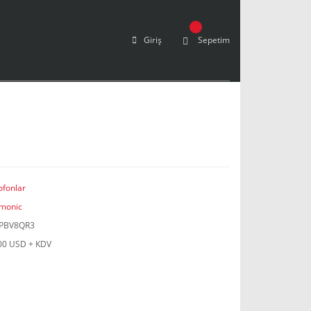
Giriş
Sepetim
ofonlar
monic
PBV8QR3
00 USD + KDV