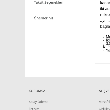
Taksit Seçenekleri
kadar
iki a
mikro
Önerileriniz
aynı 
bağla
Mo
İk
3,
Kili
Ye
KURUMSAL
ALIŞVE
Kolay Ödeme
Mesafel
İletişim
Gizlilik