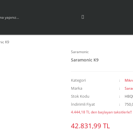
ic K9
Saramonic
Saramonic K9
Kategori
Mikr
Marka
Sara
Stok Kodu
HBQ
İndirimli Fiyat
750,
4.444,18 TL den başlayan taksitlerle!!
42.831,99 TL