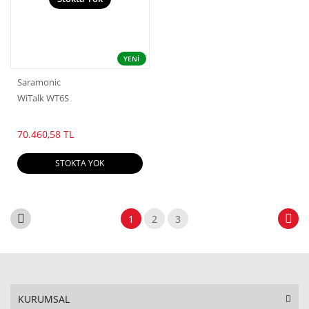
YENİ
Saramonic
WiTalk WT6S
70.460,58 TL
STOKTA YOK
1
2
3
KURUMSAL