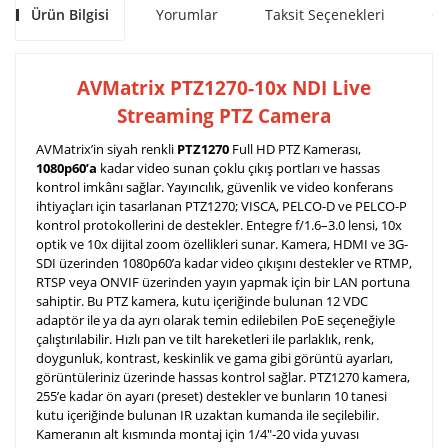
Ürün Bilgisi
Yorumlar
Taksit Seçenekleri
Ön
AVMatrix PTZ1270-10x NDI Live
Streaming PTZ Camera
AVMatrix’in siyah renkli
PTZ1270
Full HD PTZ Kamerası,
1080p60’a
kadar video sunan çoklu çıkış portları ve hassas
kontrol imkânı sağlar. Yayıncılık, güvenlik ve video konferans
ihtiyaçları için tasarlanan PTZ1270; VISCA, PELCO-D ve PELCO-P
kontrol protokollerini de destekler. Entegre f/1.6–3.0 lensi, 10x
optik ve 10x dijital zoom özellikleri sunar. Kamera, HDMI ve 3G-
SDI üzerinden 1080p60’a kadar video çıkışını destekler ve RTMP,
RTSP veya ONVIF üzerinden yayın yapmak için bir LAN portuna
sahiptir.
Bu PTZ kamera, kutu içeriğinde bulunan 12 VDC
adaptör ile ya da ayrı olarak temin edilebilen PoE seçeneğiyle
çalıştırılabilir. Hızlı pan ve tilt hareketleri ile parlaklık, renk,
doygunluk, kontrast, keskinlik ve gama gibi görüntü ayarları,
görüntüleriniz üzerinde hassas kontrol sağlar.
PTZ1270 kamera,
255’e kadar ön ayarı (preset) destekler ve bunların 10 tanesi
kutu içeriğinde bulunan IR uzaktan kumanda ile seçilebilir.
Kameranın alt kısmında montaj için 1/4"-20 vida yuvası