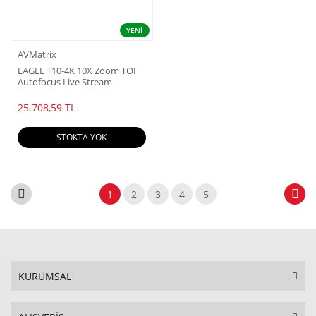
YENİ
AVMatrix
EAGLE T10-4K 10X Zoom TOF
Autofocus Live Stream
Camera
25.708,59 TL
STOKTA YOK
1
2
3
4
5
KURUMSAL