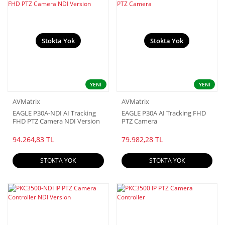
Stokta Yok
Stokta Yok
YENİ
YENİ
AVMatrix
AVMatrix
EAGLE P30A-NDI AI Tracking
EAGLE P30A AI Tracking FHD
FHD PTZ Camera NDI Version
PTZ Camera
94.264,83 TL
79.982,28 TL
STOKTA YOK
STOKTA YOK