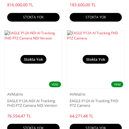
816.000,00 TL
183.600,00 TL
STOKTA YOK
STOKTA YOK
Stokta Yok
Stokta Yok
YENİ
YENİ
AVMatrix
AVMatrix
EAGLE P12A-NDI AI Tracking
EAGLE P12A AI Tracking FHD
FHD PTZ Camera NDI Version
PTZ Camera
76.554,47 TL
64.271,48 TL
STOKTA YOK
STOKTA YOK