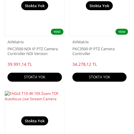
Stokta Yok
Stokta Yok
YENİ
YENİ
AVMatrix
AVMatrix
PKC3500-NDI IP PTZ Camera
PKC3500 IP PTZ Camera
Controller NDI Version
Controller
39.991,14 TL
34.278,12 TL
STOKTA YOK
STOKTA YOK
Stokta Yok