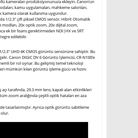
rollü kameraları prodüksiyonunuza ekleyin. Canon’un
 odaları, kamu uygulamaları, mahkeme salonları,
e ek kamera olarak kullanıma uygundur.
da 1/2.3" çift piksel CMOS sensör, Hibrit Otomatik
modları, 20x optik zoom, 20x dijital zoom,
rıca ek bir lisans gerektirmeden NDI|HX ve SRT
gre edilebilir.
 1/2.3" UHD 4K CMOS görüntü sensörüne sahiptir. Bu
 gelir. Canon DIGIC DV 6 Görüntü İşlemcisi, CR-N100’e
mli bir rol oynar. Bu gelişmiş temel teknoloji
kleri mümkün kılan görüntü işleme gücü ve hızını
açı tarafında, 29.3 mm lens; kapalı alan etkinlikleri
 tüm zoom aralığında çeşitli optik hataları en aza
lde tasarlanmıştır. Ayrıca optik görüntü sabitleme
olur.