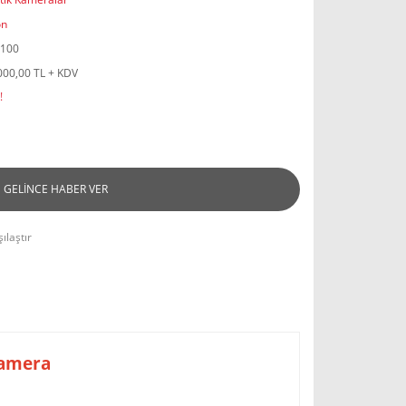
on
100
000,00 TL + KDV
!
GELİNCE HABER VER
ılaştır
Kamera