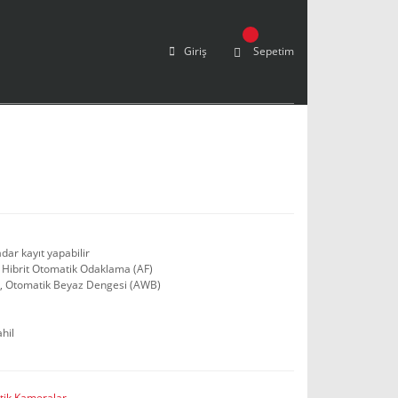
Giriş
Sepetim
ar kayıt yapabilir
 Hibrit Otomatik Odaklama (AF)
om, Otomatik Beyaz Dengesi (AWB)
hil
tik Kameralar