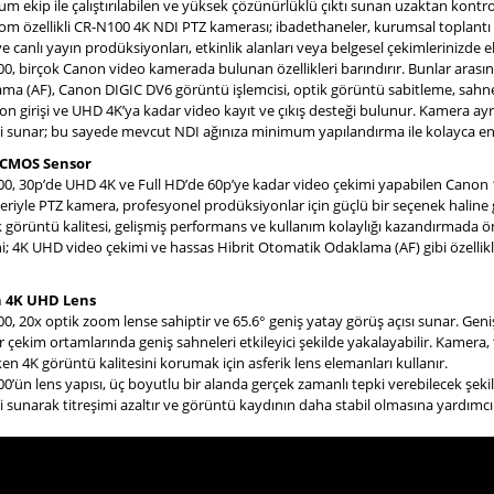
m ekip ile çalıştırılabilen ve yüksek çözünürlüklü çıktı sunan uzaktan kont
om özellikli CR-N100 4K NDI PTZ kamerası; ibadethaneler, kurumsal toplantı
ve canlı yayın prodüksiyonları, etkinlik alanları veya belgesel çekimlerinizd
0, birçok Canon video kamerada bulunan özellikleri barındırır. Bunlar arasın
ma (AF), Canon DIGIC DV6 görüntü işlemcisi, optik görüntü sabitleme, sahne 
on girişi ve UHD 4K’ya kadar video kayıt ve çıkış desteği bulunur. Kamera ay
i sunar; bu sayede mevcut NDI ağınıza minimum yapılandırma ile kolayca ente
" CMOS Sensor
0, 30p’de UHD 4K ve Full HD’de 60p’ye kadar video çekimi yapabilen Canon
kleriyle PTZ kamera, profesyonel prodüksiyonlar için güçlü bir seçenek haline
 görüntü kalitesi, gelişmiş performans ve kullanım kolaylığı kazandırmada öne
ni; 4K UHD video çekimi ve hassas Hibrit Otomatik Odaklama (AF) gibi özelli
 4K UHD Lens
, 20x optik zoom lense sahiptir ve 65.6° geniş yatay görüş açısı sunar. Geniş 
r çekim ortamlarında geniş sahneleri etkileyici şekilde yakalayabilir. Kamera,
ken 4K görüntü kalitesini korumak için asferik lens elemanları kullanır.
0’ün lens yapısı, üç boyutlu bir alanda gerçek zamanlı tepki verebilecek şeki
i sunarak titreşimi azaltır ve görüntü kaydının daha stabil olmasına yardımcı 