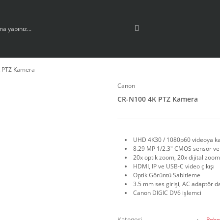
 PTZ Kamera
Canon
CR-N100 4K PTZ Kamera
UHD 4K30 / 1080p60 videoya kad
8.29 MP 1/2.3" CMOS sensör ve
20x optik zoom, 20x dijital zo
HDMI, IP ve USB-C video çıkışı
Optik Görüntü Sabitleme
3.5 mm ses girişi, AC adaptör da
Canon DIGIC DV6 işlemci
Kategori
Robo