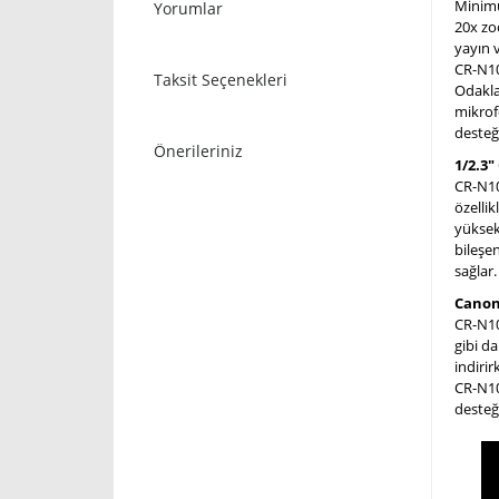
Minimu
Yorumlar
20x zo
yayın 
CR-N10
Taksit Seçenekleri
Odakla
mikrof
desteğ
Önerileriniz
1/2.3
CR-N10
özelli
yüksek
bileşe
sağlar.
Canon
CR-N100
gibi da
indirir
CR-N10
desteğ