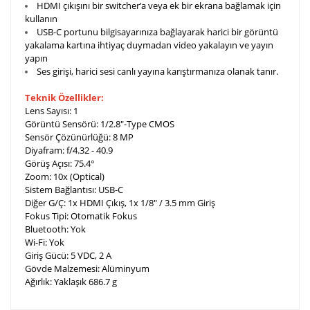
HDMI çıkışını bir switcher’a veya ek bir ekrana bağlamak için
kullanın
USB-C portunu bilgisayarınıza bağlayarak harici bir görüntü
yakalama kartına ihtiyaç duymadan video yakalayın ve yayın
yapın
Ses girişi, harici sesi canlı yayına karıştırmanıza olanak tanır.
Teknik Özellikler:
Lens Sayısı: 1
Görüntü Sensörü: 1/2.8"-Type CMOS
Sensör Çözünürlüğü: 8 MP
Diyafram: f/4.32 - 40.9
Görüş Açısı: 75.4°
Zoom: 10x (Optical)
Sistem Bağlantısı: USB-C
Diğer G/Ç: 1x HDMI Çıkış, 1x 1/8" / 3.5 mm Giriş
Fokus Tipi: Otomatik Fokus
Bluetooth: Yok
Wi-Fi: Yok
Giriş Gücü: 5 VDC, 2 A
Gövde Malzemesi: Alüminyum
Ağırlık: Yaklaşık 686.7 g