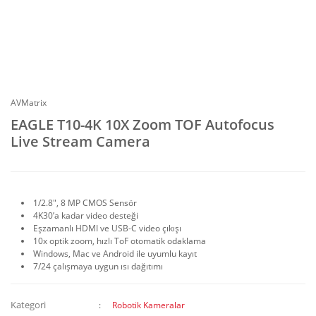
AVMatrix
EAGLE T10-4K 10X Zoom TOF Autofocus
Live Stream Camera
1/2.8", 8 MP CMOS Sensör
4K30’a kadar video desteği
Eşzamanlı HDMI ve USB-C video çıkışı
10x optik zoom, hızlı ToF otomatik odaklama
Windows, Mac ve Android ile uyumlu kayıt
7/24 çalışmaya uygun ısı dağıtımı
Kategori
Robotik Kameralar