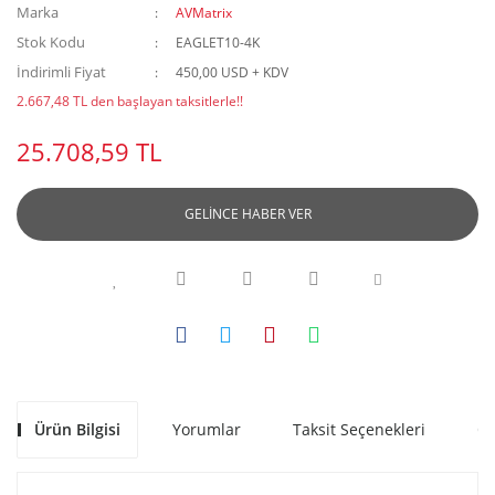
Marka
AVMatrix
Stok Kodu
EAGLET10-4K
İndirimli Fiyat
450,00 USD + KDV
2.667,48 TL den başlayan taksitlerle!!
25.708,59 TL
GELİNCE HABER VER
Ürün Bilgisi
Yorumlar
Taksit Seçenekleri
Ön