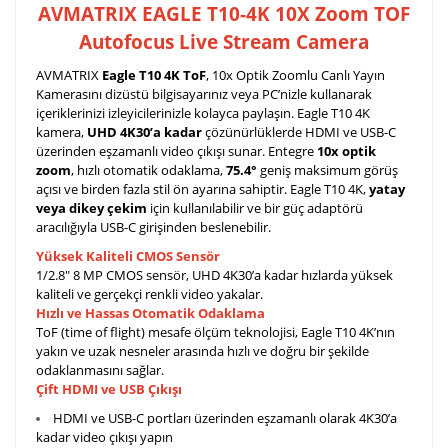
AVMATRIX EAGLE T10-4K
10X Zoom TOF
Autofocus Live Stream Camera
AVMATRIX
Eagle T10 4K ToF
, 10x Optik Zoomlu Canlı Yayın
Kamerasını dizüstü bilgisayarınız veya PC’nizle kullanarak
içeriklerinizi izleyicilerinizle kolayca paylaşın. Eagle T10 4K
kamera,
UHD 4K30’a kadar
çözünürlüklerde HDMI ve USB-C
üzerinden eşzamanlı video çıkışı sunar. Entegre
10x optik
zoom
, hızlı otomatik odaklama,
75.4°
geniş maksimum görüş
açısı ve birden fazla stil ön ayarına sahiptir. Eagle T10 4K,
yatay
veya dikey çekim
için kullanılabilir ve bir güç adaptörü
aracılığıyla USB-C girişinden beslenebilir.
Yüksek Kaliteli CMOS Sensör
1/2.8" 8 MP CMOS sensör, UHD 4K30’a kadar hızlarda yüksek
kaliteli ve gerçekçi renkli video yakalar.
Hızlı ve Hassas Otomatik Odaklama
ToF (time of flight) mesafe ölçüm teknolojisi, Eagle T10 4K’nın
yakın ve uzak nesneler arasında hızlı ve doğru bir şekilde
odaklanmasını sağlar.
Çift HDMI ve USB Çıkışı
HDMI ve USB-C portları üzerinden eşzamanlı olarak 4K30’a
kadar video çıkışı yapın