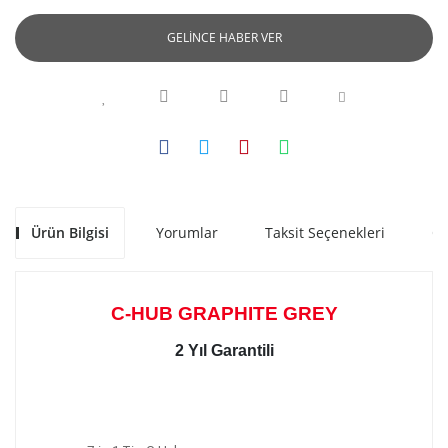
GELİNCE HABER VER
Ürün Bilgisi
Yorumlar
Taksit Seçenekleri
Ön
C-HUB GRAPHITE GREY
2 Yıl Garantili