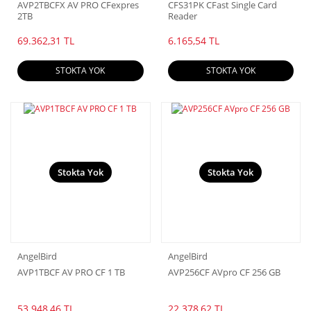
AVP2TBCFX AV PRO CFexpres
CFS31PK CFast Single Card
2TB
Reader
69.362,31 TL
6.165,54 TL
STOKTA YOK
STOKTA YOK
Stokta Yok
Stokta Yok
AngelBird
AngelBird
AVP1TBCF AV PRO CF 1 TB
AVP256CF AVpro CF 256 GB
53.948,46 TL
22.378,62 TL