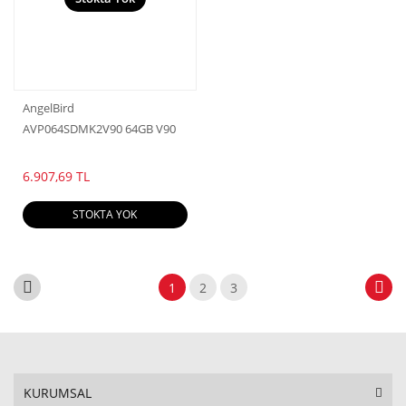
AngelBird
AVP064SDMK2V90 64GB V90
6.907,69 TL
STOKTA YOK
1
2
3
KURUMSAL