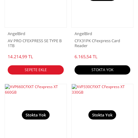
AngelBird
AngelBird
AV PRO CFEXPRESS SE TYPE B
CFX31PK CFexpress Card
1TB
Reader
14.214,99 TL
6.165,54 TL
SEPETE EKLE
STOKTA YOK
Stokta Yok
Stokta Yok