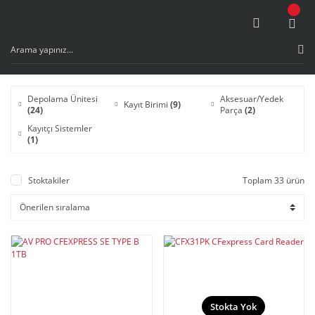
Depolama Ünitesi
Aksesuar/Yedek
Kayıt Birimi
(9)
(24)
Parça
(2)
Kayıtçı Sistemler
(1)
Stoktakiler
Toplam 33 ürün
Stokta Yok