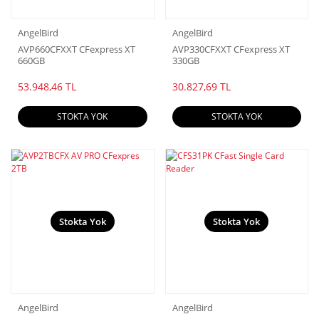
AngelBird
AngelBird
AVP660CFXXT CFexpress XT
AVP330CFXXT CFexpress XT
660GB
330GB
53.948,46 TL
30.827,69 TL
STOKTA YOK
STOKTA YOK
Stokta Yok
Stokta Yok
AngelBird
AngelBird