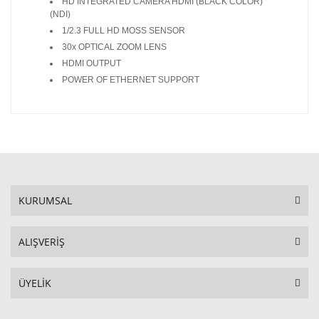
HD INTEGRATED CAMERA HDMI (BLACK COLOR)
(NDI)
1/2.3 FULL HD MOSS SENSOR
30x OPTICAL ZOOM LENS
HDMI OUTPUT
POWER OF ETHERNET SUPPORT
KURUMSAL
ALIŞVERİŞ
ÜYELİK