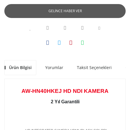
GELİNCE HABER VER
Ürün Bilgisi
Yorumlar
Taksit Seçenekleri
Ön
AW-HN40HKEJ HD NDI KAMERA
2 Yıl Garantili