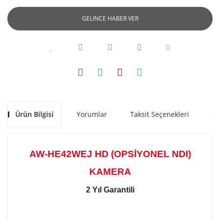
GELİNCE HABER VER
Ürün Bilgisi
Yorumlar
Taksit Seçenekleri
Ön
AW-HE42WEJ HD (OPSİYONEL NDI)
KAMERA
2 Yıl Garantili