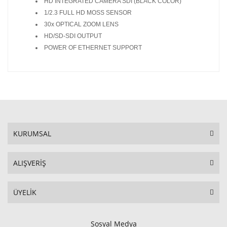
HD INTEGRATED CAMERA SDI (BLACK COLOR)
1/2.3 FULL HD MOSS SENSOR
30x OPTICAL ZOOM LENS
HD/SD-SDI OUTPUT
POWER OF ETHERNET SUPPORT
KURUMSAL
ALIŞVERİŞ
ÜYELİK
Sosyal Medya