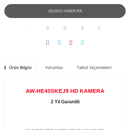
GELİNCE HABER VER
Ürün Bilgisi
Yorumlar
Taksit Seçenekleri
Ön
AW-HE40SKEJ9 HD KAMERA
2 Yıl Garantili