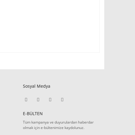
Sosyal Medya
E-BÜLTEN
Tüm kampanya ve duyurulardan haberdar
olmak için e-bültenimize kaydolunuz.