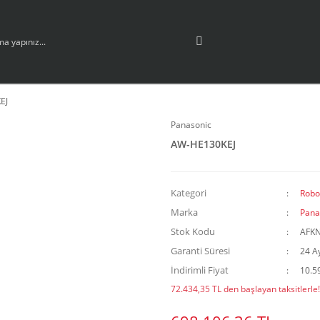
EJ
Panasonic
AW-HE130KEJ
Kategori
Robo
Marka
Pana
Stok Kodu
AFK
Garanti Süresi
24 A
İndirimli Fiyat
10.5
72.434,35 TL den başlayan taksitlerle!