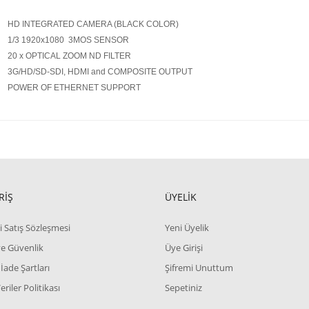
HD INTEGRATED CAMERA (BLACK COLOR)
1/3 1920x1080 3MOS SENSOR
20 x OPTICAL ZOOM ND FILTER
3G/HD/SD-SDI, HDMI and COMPOSITE OUTPUT
POWER OF ETHERNET SUPPORT
RİŞ
ÜYELİK
i Satış Sözleşmesi
Yeni Üyelik
 ve Güvenlik
Üye Girişi
 İade Şartları
Şifremi Unuttum
Veriler Politikası
Sepetiniz