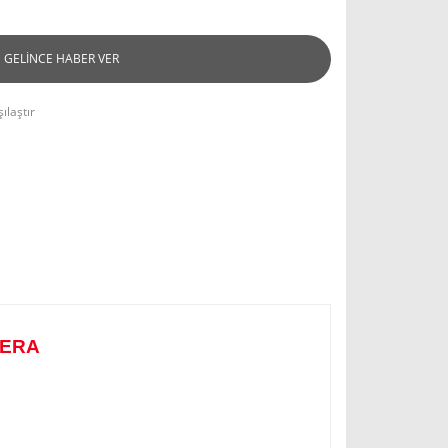
GELİNCE HABER VER
ılaştır
MERA