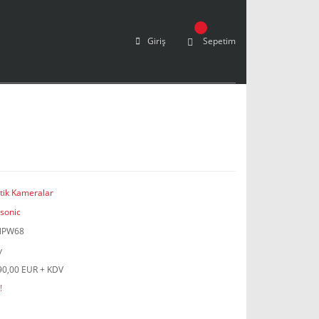
Giriş
Sepetim
tik Kameralar
sonic
NPW68
y
90,00 EUR + KDV
!