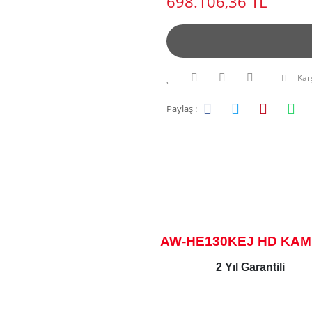
698.106,36 TL
Karş
Paylaş :
AW-HE130KEJ HD KA
2 Yıl Garantili