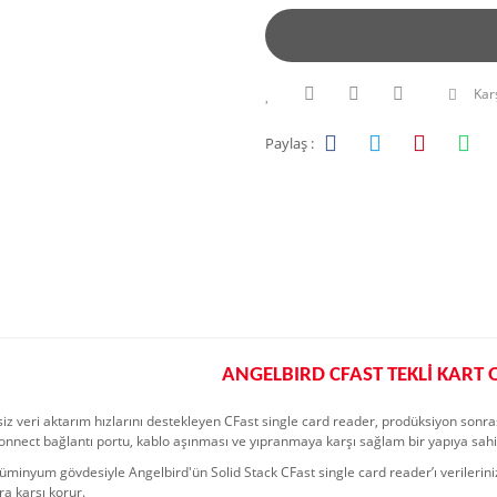
Karş
Paylaş :
ANGELBIRD CFAST TEKLİ KART
siz veri aktarım hızlarını destekleyen CFast single card reader, prodüksiyon sonras
onnect bağlantı portu, kablo aşınması ve yıpranmaya karşı sağlam bir yapıya sahip
lüminyum gövdesiyle Angelbird'ün Solid Stack CFast single card reader’ı verileriniz
ra karşı korur.