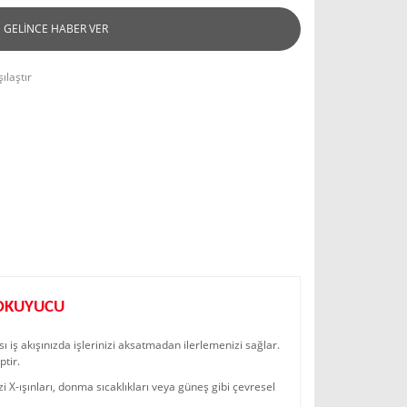
GELİNCE HABER VER
ılaştır
 OKUYUCU
ı iş akışınızda işlerinizi aksatmadan ilerlemenizi sağlar.
tir.
i X-ışınları, donma sıcaklıkları veya güneş gibi çevresel