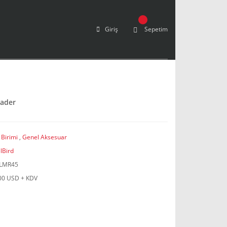
Giriş
Sepetim
eader
 Birimi
,
Genel Aksesuar
lBird
LMR45
00 USD + KDV