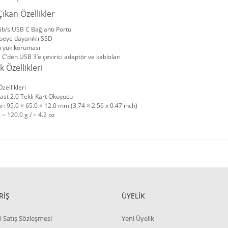
ıkan Özellikler
Gb/s USB C Bağlantı Portu
beye dayanıklı SSD
ı yük koruması
C‘den USB 3’e çevirici adaptör ve kabloları
k Özellikleri
zellikleri
Fast 2.0 Tekli Kart Okuyucu
r: 95.0 × 65.0 × 12.0 mm (3.74 × 2.56 x 0.47 inch)
: ~ 120.0 g / ~ 4.2 oz
RİŞ
ÜYELİK
i Satış Sözleşmesi
Yeni Üyelik