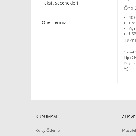
Taksit Seçenekleri
Öne Ç
10 
Önerileriniz
Dar
Aşır
USB 
Tekni
Genel Ö
Tip : C
Boyutla
Ağırlık 
KURUMSAL
ALIŞVE
Kolay Ödeme
Mesafel