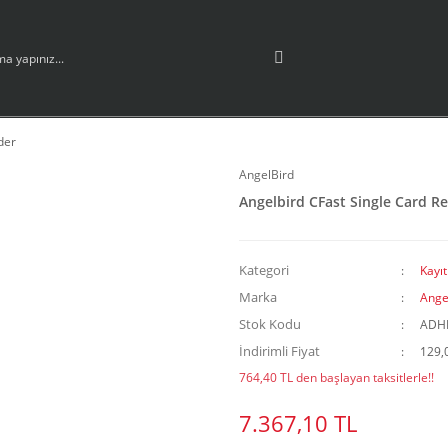
der
AngelBird
Angelbird CFast Single Card R
Kategori
Kayıt
Marka
Ange
Stok Kodu
ADH
İndirimli Fiyat
129,
764,40 TL den başlayan taksitlerle!!
7.367,10 TL