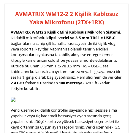
AVMATRIX WM12-2 2 Kişilik Kablosuz
Yaka Mikrofonu (2TX+1RX)
AVMATRIX WM12 2 Kişilik Mini Kablosuz Mikrofon Sistemi
,
iki dahili mikrofonlu
klipsli verici ve 3.5 mm TRS ile USB-C
bağlantılarına sahip çift kanallı alıcısı sayesinde iki kişilik vlog
veya röportaj kayıtları yapmanıza olanak tanır. Vericileri
konuşmacıların yakasına takabilir, alıcıyı ise entegre kemer
klipsiyle kameranızın cold shoe yuvasına monte edebilirsiniz.
Kutuda bulunan 3.5 mm TRS ve 3.5 mm TRS – USB-C ses
kablolarını kullanarak alıcıyı kameranıza veya bilgisayarınıza bir
ses kartı girişi olarak bağlayabilirsiniz. Hem alıcı hem de vericiler
2.4 GHz
frekansı üzerinden
100 metreye
(328.1 ft) kadar
iletişim kurabilir.
Verici üzerindeki dahili kontroller sayesinde hızlı sessize alma
yapabilir veya üç kademeli hassasiyet ayarı arasında geçiş
yapabilirsiniz. Düşük, orta ve yüksek hassasiyet seçenekleri ile
kayıt ortamınıza uygun ayarı seçebilirsiniz. Verici üzerindeki 3.5
mm TRS portu, düşük profilli kayıt için bir yaka mikrofonu