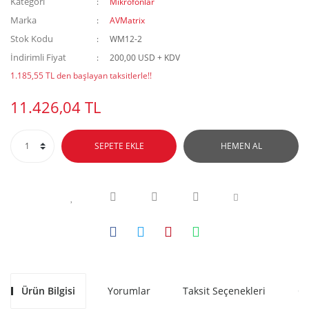
Kategori
Mikrofonlar
Marka
AVMatrix
Stok Kodu
WM12-2
İndirimli Fiyat
200,00 USD + KDV
1.185,55 TL den başlayan taksitlerle!!
11.426,04 TL
SEPETE EKLE
HEMEN AL
Ürün Bilgisi
Yorumlar
Taksit Seçenekleri
Ön