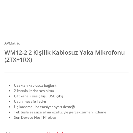
AVMatrix
WM12-2 2 Kişilik Kablosuz Yaka Mikrofonu
(2TX+1RX)
Uzaktan kablosuz bağlantı
2 kanala kadar ses alma
Çift kanallı ses çıkışı, USB çıkışı
Uzun mesafe iletim
Üç kademeli hassasiyet ayarı desteği
Tek tuşla sessize alma özelliğiyle gerçek zamanlı izleme
Son Derece Net TFT ekran