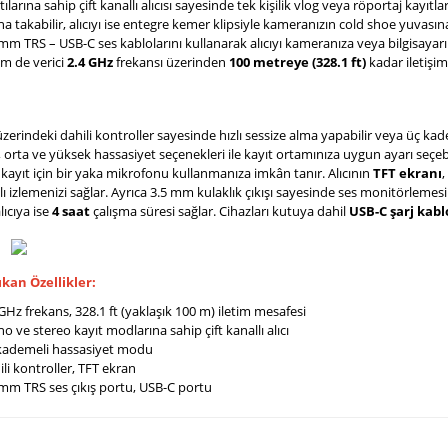
ılarına sahip çift kanallı alıcısı sayesinde tek kişilik vlog veya röportaj kayı
na takabilir, alıcıyı ise entegre kemer klipsiyle kameranızın cold shoe yuva
mm TRS – USB-C ses kablolarını kullanarak alıcıyı kameranıza veya bilgisayarını
em de verici
2.4 GHz
frekansı üzerinden
100 metreye (328.1 ft)
kadar iletişim
üzerindeki dahili kontroller sayesinde hızlı sessize alma yapabilir veya üç kad
 orta ve yüksek hassasiyet seçenekleri ile kayıt ortamınıza uygun ayarı seçeb
i kayıt için bir yaka mikrofonu kullanmanıza imkân tanır. Alıcının
TFT ekranı
,
 izlemenizi sağlar. Ayrıca 3.5 mm kulaklık çıkışı sayesinde ses monitörlemesi yap
alıcıya ise
4 saat
çalışma süresi sağlar. Cihazları kutuya dahil
USB-C şarj kab
kan Özellikler:
GHz frekans, 328.1 ft (yaklaşık 100 m) iletim mesafesi
 ve stereo kayıt modlarına sahip çift kanallı alıcı
kademeli hassasiyet modu
li kontroller, TFT ekran
 mm TRS ses çıkış portu, USB-C portu