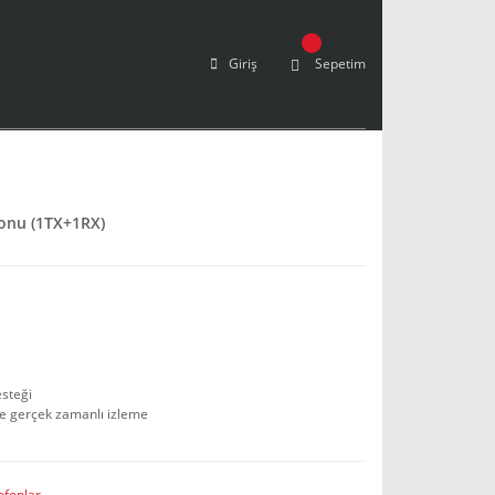
Giriş
Sepetim
onu (1TX+1RX)
esteği
yle gerçek zamanlı izleme
ofonlar