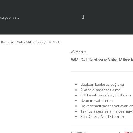
Kablosuz Yaka Mikrofonu (1TX+1RX)
AVMatrix
WM12-1 Kablosuz Yaka Mikrof
Uzaktan kablosuz bağlantı
2 kanala kadar ses alma
Çift kanallı ses çıkışı, USB çıkışı
Uzun mesafe iletim
Üç kademeli hassasiyet ayarı d
Tek tuşla sessize alma özelliği
Son Derece Net TFT ekran
Kategori
Mikr