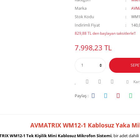
Marka
AVMa
Stok Kodu
WM1
İndirimli Fiyat
140,
829,88 TL den başlayan taksitlerle!!
7.998,23 TL
SEPE
Karş
Paylaş :
AVMATRIX WM12-1 Kablosuz Yaka Mi
RIX WM12-1 Tek Kişilik Mini Kablosuz Mikrofon Sistemi
, bir adet dahil