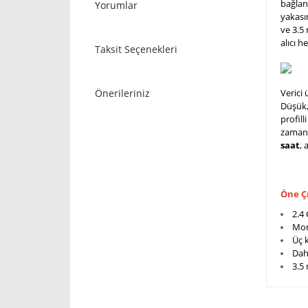
bağlant
Yorumlar
yakası
ve 3.5 
alıcı h
Taksit Seçenekleri
Önerileriniz
Verici 
Düşük,
profill
zamanlı
saat
, 
Öne Çı
2.4 
Mono
Üç 
Dahi
3.5