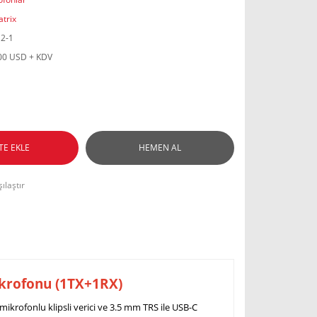
trix
2-1
00 USD + KDV
TE EKLE
HEMEN AL
ılaştır
krofonu (1TX+1RX)
i mikrofonlu klipsli verici ve 3.5 mm TRS ile USB-C