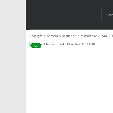
Anasayfa
Kamera Aksesuarları
Mikrofonlar
WM12-1 
YENİ