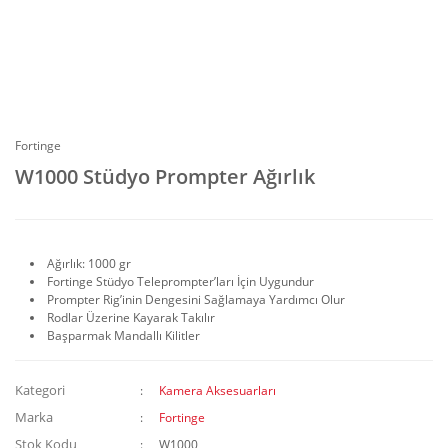
Fortinge
W1000 Stüdyo Prompter Ağırlık
Ağırlık: 1000 gr
Fortinge Stüdyo Teleprompter’ları İçin Uygundur
Prompter Rig’inin Dengesini Sağlamaya Yardımcı Olur
Rodlar Üzerine Kayarak Takılır
Başparmak Mandallı Kilitler
Kategori
Kamera Aksesuarları
Marka
Fortinge
Stok Kodu
W1000