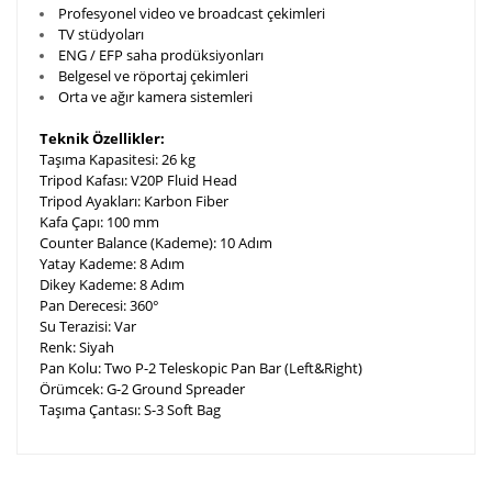
Profesyonel video ve broadcast çekimleri
TV st
ü
dyolar
ı
ENG / EFP saha prod
ü
ksiyonlar
ı
Belgesel ve r
ö
portaj
ç
ekimleri
Orta ve a
ğı
r kamera sistemleri
Teknik Özellikler:
Taşıma Kapasitesi: 26 kg
Tripod Kafası: V20P Fluid Head
Tripod Ayakları: Karbon Fiber
Kafa Çapı: 100 mm
Counter Balance (Kademe): 10 Adım
Yatay Kademe: 8 Adım
Dikey Kademe: 8 Adım
Pan Derecesi: 360°
Su Terazisi: Var
Renk: Siyah
Pan Kolu: Two P-2 Teleskopic Pan Bar (Left&Right)
Örümcek: G-2 Ground Spreader
Taşıma Çantası: S-3 Soft Bag