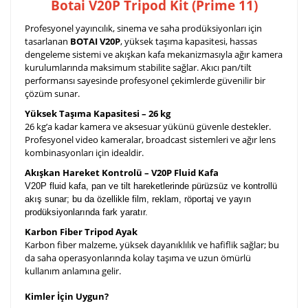
Botai V20P Tripod Kit (Prime 11)
Profesyonel yayıncılık, sinema ve saha prodüksiyonları için
tasarlanan
BOTAI V20P
, yüksek taşıma kapasitesi, hassas
dengeleme sistemi ve akışkan kafa mekanizmasıyla ağır kamera
kurulumlarında maksimum stabilite sağlar. Akıcı pan/tilt
performansı sayesinde profesyonel çekimlerde güvenilir bir
çözüm sunar.
Yüksek Taşıma Kapasitesi – 26 kg
26 kg’a kadar kamera ve aksesuar yükünü güvenle destekler.
Profesyonel video kameralar, broadcast sistemleri ve ağır lens
kombinasyonları için idealdir.
Akışkan Hareket Kontrolü – V20P Fluid Kafa
V20P fluid kafa, pan ve tilt hareketlerinde pürüzsüz ve kontrollü
akış sunar; bu da özellikle film, reklam, röportaj ve yayın
prodüksiyonlarında fark yaratır.
Karbon Fiber Tripod Ayak
Karbon fiber malzeme, yüksek dayanıklılık ve hafiflik sağlar; bu
da saha operasyonlarında kolay taşıma ve uzun ömürlü
kullanım anlamına gelir.
Kimler İçin Uygun?