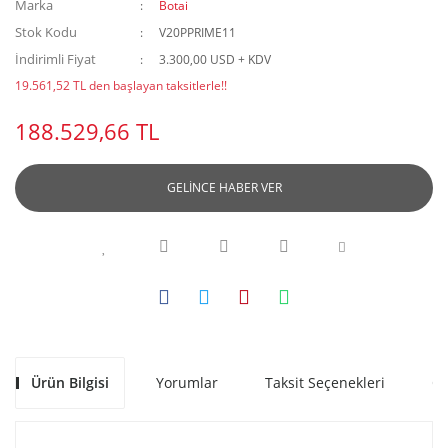
Marka
Botai
Stok Kodu
V20PPRIME11
İndirimli Fiyat
3.300,00 USD + KDV
19.561,52 TL den başlayan taksitlerle!!
188.529,66 TL
GELİNCE HABER VER
Ürün Bilgisi
Yorumlar
Taksit Seçenekleri
Ön