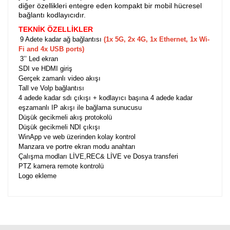
diğer özellikleri entegre eden kompakt bir mobil hücresel
bağlantı kodlayıcıdır.
TEKNİK ÖZELLİKLER
9 Adete kadar ağ bağlantısı
(1x 5G, 2x 4G, 1x Ethernet, 1x Wi-
Fi and 4x USB ports)
3’’ Led ekran
SDI ve HDMI giriş
Gerçek zamanlı video akışı
Tall ve Volp bağlantısı
4 adede kadar sdı çıkışı + kodlayıcı başına 4 adede kadar
eşzamanlı IP akışı ile bağlama sunucusu
Düşük gecikmeli akış protokolü
Düşük gecikmeli NDI çıkışı
WinApp ve web üzerinden kolay kontrol
Manzara ve portre ekran modu anahtarı
Çalışma modları LİVE,REC& LİVE ve Dosya transferi
PTZ kamera remote kontrolü
Logo ekleme