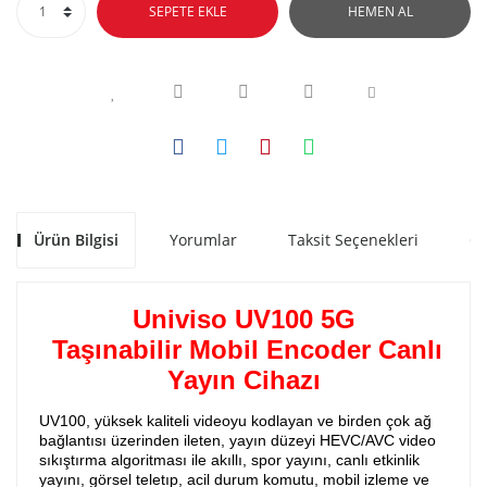
SEPETE EKLE
HEMEN AL
Ürün Bilgisi
Yorumlar
Taksit Seçenekleri
Ön
Univiso UV100 5G
Taşınabilir Mobil Encoder Canlı
Yayın Cihazı
UV100, yüksek kaliteli videoyu kodlayan ve birden çok ağ
bağlantısı üzerinden ileten, yayın düzeyi HEVC/AVC video
sıkıştırma algoritması ile akıllı, spor yayını, canlı etkinlik
yayını, görsel teletıp, acil durum komutu, mobil izleme ve