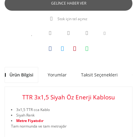
GELİNCE HABER VER
Stok için tel açınız
Ürün Bilgisi
Yorumlar
Taksit Seçenekleri
Ön
TTR 3x1,5 Siyah Öz Enerji Kablosu
www.akratekstore.com
3x1,5 TTR cca Kablo
Siyah Renk
Metre Fiyatıdır
Tam normunda ve tam metrajdır