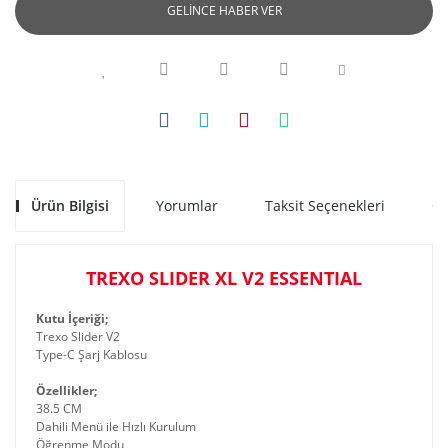
GELİNCE HABER VER
Ürün Bilgisi
Yorumlar
Taksit Seçenekleri
Ön
TREXO SLIDER XL V2 ESSENTIAL
Kutu İçeriği;
Trexo Slider V2
Type-C Şarj Kablosu
Özellikler;
38.5 CM
Dahili Menü ile Hızlı Kurulum
Öğrenme Modu