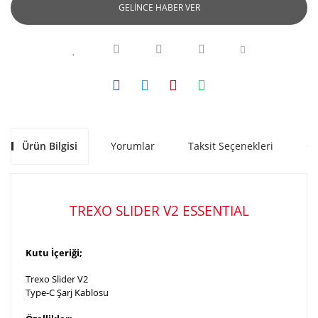
GELİNCE HABER VER
Ürün Bilgisi
Yorumlar
Taksit Seçenekleri
Ön
TREXO SLIDER V2 ESSENTIAL
Kutu İçeriği;
Trexo Slider V2
Type-C Şarj Kablosu