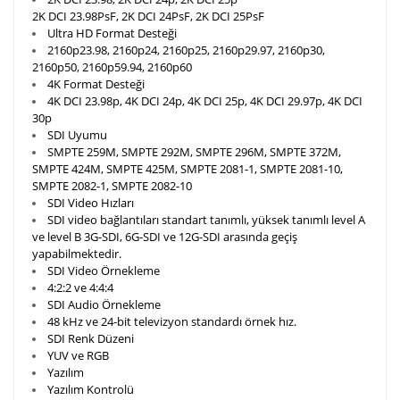
2K DCI 23.98PsF, 2K DCI 24PsF, 2K DCI 25PsF
Ultra HD Format Desteği
2160p23.98, 2160p24, 2160p25, 2160p29.97, 2160p30,
2160p50, 2160p59.94, 2160p60
4K Format Desteği
4K DCI 23.98p, 4K DCI 24p, 4K DCI 25p, 4K DCI 29.97p, 4K DCI
30p
SDI Uyumu
SMPTE 259M, SMPTE 292M, SMPTE 296M, SMPTE 372M,
SMPTE 424M, SMPTE 425M, SMPTE 2081-1, SMPTE 2081-10,
SMPTE 2082-1, SMPTE 2082-10
SDI Video Hızları
SDI video bağlantıları standart tanımlı, yüksek tanımlı level A
ve level B 3G-SDI, 6G-SDI ve 12G-SDI arasında geçiş
yapabilmektedir.
SDI Video Örnekleme
4:2:2 ve 4:4:4
SDI Audio Örnekleme
48 kHz ve 24-bit televizyon standardı örnek hız.
SDI Renk Düzeni
YUV ve RGB
Yazılım
Yazılım Kontrolü