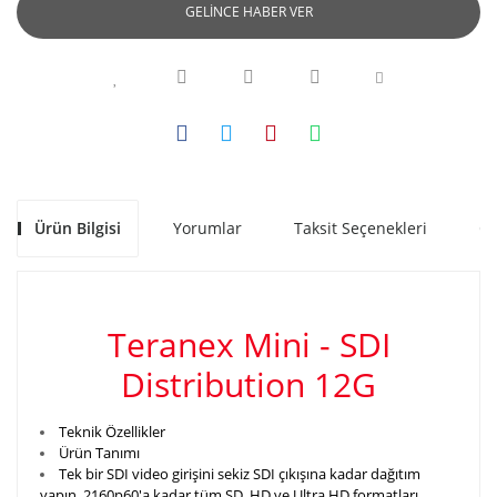
GELİNCE HABER VER
Ürün Bilgisi
Yorumlar
Taksit Seçenekleri
Ön
Teranex Mini - SDI
Distribution 12G
Teknik Özellikler
Ürün Tanımı
Tek bir SDI video girişini sekiz SDI çıkışına kadar dağıtım
yapın. 2160p60'a kadar tüm SD, HD ve Ultra HD formatları