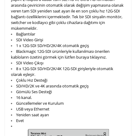
arasında çeviricinin otomatik olarak değişim yapmasına olanak
veren tam SDI yeniden saat ayarı ile en son çoklu hız 12G-SDI
bağlantı özelliklerini içermektedir. Tek bir SDI sinyalin monitör,
switcher ve kodlayıcı gibi çoklu cihazlara dağıtımı için
mükemmeldir.
Bağlantılar
SDI Video Girişi
1 x 12G-SDI SD/HD/2K/4K otomatik geçiş
Blackmagic 12G-SDI ürünleriyle kullanılması önerilen
kabloların özetini görmek için lütfen buraya
tıklayınız.
SDI Video Çıkışı
8 x 12G-SDI SD/HD/2K/4K 12G-SDI girişleriyle otomatik
olarak eşleşir.
Çoklu Hız Desteği
SD/HD/2K ve 4K arasında otomatik geçiş
Gömülü Ses Desteği
16 kanal.
Güncellemeler ve Kurulum
USB veya Ethernet
Yeniden saat ayarı
Evet