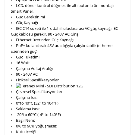
LCD, döner kontrol düğmesi ile altı butonlu ön montajlı
Smart Panel.
Güç Gereksinimi
Güç Kaynağı
IEC C14 soketi ile 1 x dahili uluslararası AC güç kaynağı IEC
Güç kablosu gerekir. 90 - 240V AC Giriş.
Ethernet üzerinden Güç Kaynağı
PoE+ kullanılarak 48V aracılığıyla çalıştırılabilir (ethernet
üzerinden güç).
Güç Tüketimi
16 Watt
Çalışma Voltaj Aralığı
90 - 240V AC
Fiziksel Spesifikasyonlar
Çevresel Spesifikasyonları
Çalışma Isısı:
0°to 40°C (32° to 104°F)
Saklama Isısı:
-20°to 60°C (-4° to 140°F)
Bağıl Nem:
0% to 90% yoğuşmasız
Kutu İçeriği