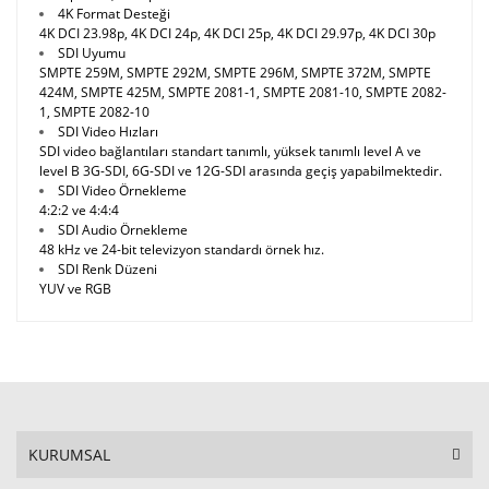
4K Format Desteği
4K DCI 23.98p, 4K DCI 24p, 4K DCI 25p, 4K DCI 29.97p, 4K DCI 30p
SDI Uyumu
SMPTE 259M, SMPTE 292M, SMPTE 296M, SMPTE 372M, SMPTE
424M, SMPTE 425M, SMPTE 2081-1, SMPTE 2081-10, SMPTE 2082-
1, SMPTE 2082-10
SDI Video Hızları
SDI video bağlantıları standart tanımlı, yüksek tanımlı level A ve
level B 3G-SDI, 6G-SDI ve 12G-SDI arasında geçiş yapabilmektedir.
SDI Video Örnekleme
4:2:2 ve 4:4:4
SDI Audio Örnekleme
48 kHz ve 24-bit televizyon standardı örnek hız.
SDI Renk Düzeni
YUV ve RGB
KURUMSAL