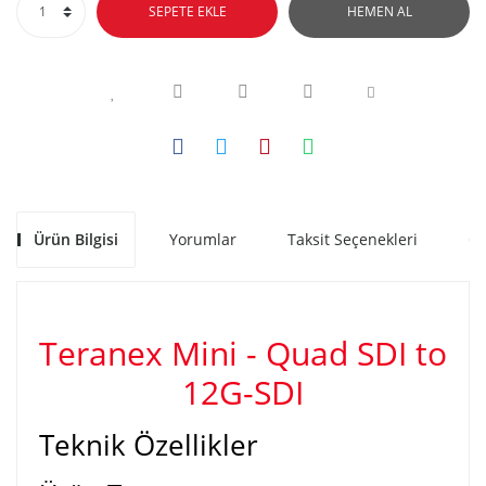
SEPETE EKLE
HEMEN AL
Ürün Bilgisi
Yorumlar
Taksit Seçenekleri
Ön
Teranex Mini - Quad SDI to
12G-SDI
Teknik Özellikler