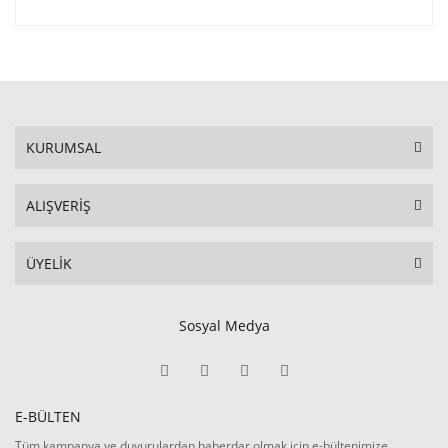
KURUMSAL
ALIŞVERİŞ
ÜYELİK
Sosyal Medya
E-BÜLTEN
Tüm kampanya ve duyurulardan haberdar olmak için e-bültenimize