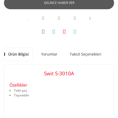
GELİNCE HABER VER
Ürün Bilgisi
Yorumlar
Taksit Seçenekleri
Ön
Swit S-3010A
www.akratekstore.com
Özellikler
Tekli şarj
Taşınabilir