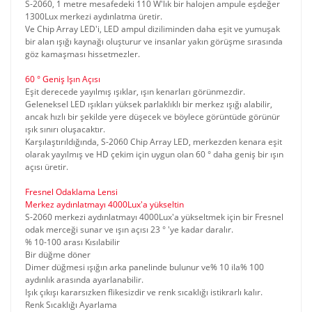
S-2060, 1 metre mesafedeki 110 W'lık bir halojen ampule eşdeğer
1300Lux merkezi aydınlatma üretir.
Ve Chip Array LED'i, LED ampul diziliminden daha eşit ve yumuşak
bir alan ışığı kaynağı oluşturur ve insanlar yakın görüşme sırasında
göz kamaşması hissetmezler.
60 ° Geniş Işın Açısı
Eşit derecede yayılmış ışıklar, ışın kenarları görünmezdir.
Geleneksel LED ışıkları yüksek parlaklıklı bir merkez ışığı alabilir,
ancak hızlı bir şekilde yere düşecek ve böylece görüntüde görünür
ışık sınırı oluşacaktır.
Karşılaştırıldığında, S-2060 Chip Array LED, merkezden kenara eşit
olarak yayılmış ve HD çekim için uygun olan 60 ° daha geniş bir ışın
açısı üretir.
Fresnel Odaklama Lensi
Merkez aydınlatmayı 4000Lux'a yükseltin
S-2060 merkezi aydınlatmayı 4000Lux'a yükseltmek için bir Fresnel
odak merceği sunar ve ışın açısı 23 ° 'ye kadar daralır.
% 10-100 arası Kısılabilir
Bir düğme döner
Dimer düğmesi ışığın arka panelinde bulunur ve% 10 ila% 100
aydınlık arasında ayarlanabilir.
Işık çıkışı kararsızken flikesizdir ve renk sıcaklığı istikrarlı kalır.
Renk Sıcaklığı Ayarlama