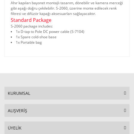
Ahır kapıları bayonet montajlı tasarım, dönebilir ve kamera merceği
gibi aşağı doğru çekilebilir. S-2060, üzerine monte edilecek renk
filtresi ve difüzör kapağı aksesuarları sağlayacaktır.
Standard Package
S-2060 package includes:
1x D-tap to Pole DC power cable (S-7104)
1x Spare cold-shoe base
1x Portable bag
KURUMSAL
ALIŞVERİŞ
ÜYELİK