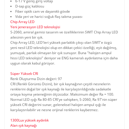
6-17 V geniş giriş voltajı
D-tap güç kablosu
Fiber optik cam ve dayanıklı gövde
Vida yeri ve harici soğuk flaş takma yuvası
Chip Array LED
Yeni jenerasyon LED teknolojisi
S-2060, amiral gemisi tasarım ve özelliklerinin SWIT Chip Array LED
ailesinin yeni bir ışık.
Chip Array LED, LED'leri yüksek parlaklık çıkışı olan SWIT'e özgü
yeni nesil LED teknolojisi olup en dikkat çekici özelliği, eşit dağılmış,
yumuşak, parlak olmayan bir ışık sunuyor. Buna "halojen ampul
hissi LED teknolojisi" deniyor ve ENG kameralı aydınlatma için daha
uygun olarak kabul görüyor.
Süper Yüksek CRI
Renk Oluşturma Dizin değeri: 97
CRI (Renkli Görüntü Dizini), bir ışık kaynağının çeşitli nesnelerin
renklerini doğal bir ışık kaynağı ile karşılaştırıldığında sadakatle
ortaya koyma yeteneğinin ölçüsüdür. Maksimum değer Ra = 100.
Normal LED ışığı Ra 80-85 CRI'ye sahipken, S-2060, Ra 97'nin süper
yüksek CRI değerini sunar, geleneksel halojen ampul ışığı ile
karşılaştırılabilir ve nesne orijinal renklerini kaybetmez.
1300Lux yüksek aydınlık
Alan ışık kaynağı