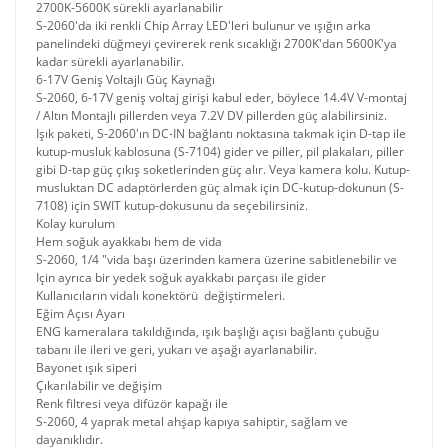
2700K-5600K sürekli ayarlanabilir
S-2060'da iki renkli Chip Array LED'leri bulunur ve ışığın arka
panelindeki düğmeyi çevirerek renk sıcaklığı 2700K'dan 5600K'ya
kadar sürekli ayarlanabilir.
6-17V Geniş Voltajlı Güç Kaynağı
S-2060, 6-17V geniş voltaj girişi kabul eder, böylece 14.4V V-montaj
/ Altın Montajlı pillerden veya 7.2V DV pillerden güç alabilirsiniz.
Işık paketi, S-2060'ın DC-IN bağlantı noktasına takmak için D-tap ile
kutup-musluk kablosuna (S-7104) gider ve piller, pil plakaları, piller
gibi D-tap güç çıkış soketlerinden güç alır. Veya kamera kolu. Kutup-
musluktan DC adaptörlerden güç almak için DC-kutup-dokunun (S-
7108) için SWIT kutup-dokusunu da seçebilirsiniz.
Kolay kurulum
Hem soğuk ayakkabı hem de vida
S-2060, 1/4 "vida başı üzerinden kamera üzerine sabitlenebilir ve
Için ayrıca bir yedek soğuk ayakkabı parçası ile gider
Kullanıcıların vidalı konektörü değiştirmeleri.
Eğim Açısı Ayarı
ENG kameralara takıldığında, ışık başlığı açısı bağlantı çubuğu
tabanı ile ileri ve geri, yukarı ve aşağı ayarlanabilir.
Bayonet ışık siperi
Çıkarılabilir ve değişim
Renk filtresi veya difüzör kapağı ile
S-2060, 4 yaprak metal ahşap kapıya sahiptir, sağlam ve
dayanıklıdır.