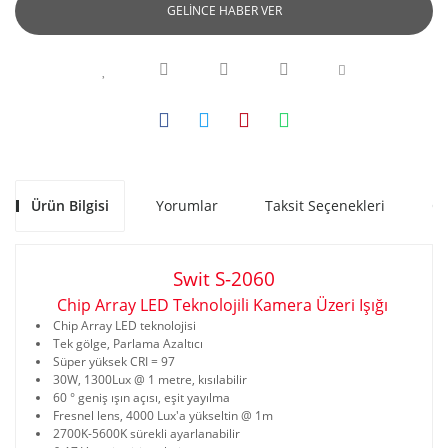
GELİNCE HABER VER
Ürün Bilgisi
Yorumlar
Taksit Seçenekleri
Ön
Swit S-2060
Chip Array LED Teknolojili Kamera Üzeri Işığı
Chip Array LED teknolojisi
Tek gölge, Parlama Azaltıcı
Süper yüksek CRI = 97
30W, 1300Lux @ 1 metre, kısılabilir
60 ° geniş ışın açısı, eşit yayılma
Fresnel lens, 4000 Lux'a yükseltin @ 1m
2700K-5600K sürekli ayarlanabilir