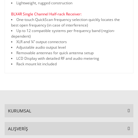
Lightweight, rugged construction
BLX4R Single Channel Half-rack Receiver:
One-touch QuickScan frequency selection quickly locates the
best open frequency (in case of interference)
Up to 12 compatible systems per frequency band (region-
dependent)
XLR and ¼” output connectors
www.akratekstore.com
Adjustable audio output level
Removable antennas for quick antenna setup
LCD Display with detailed RF and audio metering
Rack mount kit included
KURUMSAL
ALIŞVERİŞ