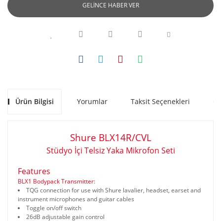
GELİNCE HABER VER
Ürün Bilgisi
Yorumlar
Taksit Seçenekleri
Ön
Shure BLX14R/CVL
Stüdyo İçi Telsiz Yaka Mikrofon Seti
Features
BLX1 Bodypack Transmitter:
TQG connection for use with Shure lavalier, headset, earset and
instrument microphones and guitar cables
Toggle on/off switch
26dB adjustable gain control