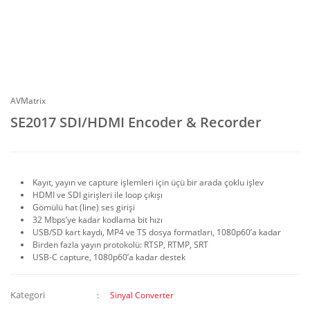
AVMatrix
SE2017 SDI/HDMI Encoder & Recorder
Kayıt, yayın ve capture işlemleri için üçü bir arada çoklu işlev
HDMI ve SDI girişleri ile loop çıkışı
Gömülü hat (line) ses girişi
32 Mbps’ye kadar kodlama bit hızı
USB/SD kart kaydı, MP4 ve TS dosya formatları, 1080p60’a kadar
Birden fazla yayın protokolü: RTSP, RTMP, SRT
USB-C capture, 1080p60’a kadar destek
Kategori
Sinyal Converter