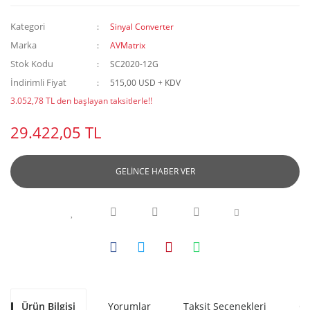
Kategori
Sinyal Converter
Marka
AVMatrix
Stok Kodu
SC2020-12G
İndirimli Fiyat
515,00 USD + KDV
3.052,78 TL den başlayan taksitlerle!!
29.422,05 TL
GELİNCE HABER VER
Ürün Bilgisi
Yorumlar
Taksit Seçenekleri
Ön