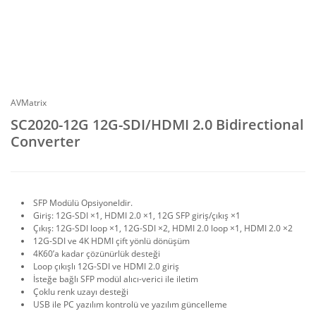
AVMatrix
SC2020-12G 12G-SDI/HDMI 2.0 Bidirectional
Converter
SFP Modülü Opsiyoneldir.
Giriş: 12G-SDI ×1, HDMI 2.0 ×1, 12G SFP giriş/çıkış ×1
Çıkış: 12G-SDI loop ×1, 12G-SDI ×2, HDMI 2.0 loop ×1, HDMI 2.0 ×2
12G-SDI ve 4K HDMI çift yönlü dönüşüm
4K60’a kadar çözünürlük desteği
Loop çıkışlı 12G-SDI ve HDMI 2.0 giriş
İsteğe bağlı SFP modül alıcı-verici ile iletim
Çoklu renk uzayı desteği
USB ile PC yazılım kontrolü ve yazılım güncelleme