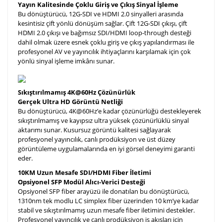
Yayın Kalitesinde Çoklu Giriş ve Çıkış Sinyal İşleme
Bu dönüştürücü, 12G-SDI ve HDMI 2.0 sinyalleri arasında
kesintisiz çift yönlü dönüşüm sağlar. Çift 12G-SDI çıkışı, çift
HDMI 2.0 çıkışı ve bağımsız SDI/HDMI loop-through desteği
dahil olmak üzere esnek çoklu giriş ve çıkış yapılandırması ile
profesyonel AV ve yayıncılık ihtiyaçlarını karşılamak için çok
yönlü sinyal işleme imkânı sunar.
Sıkıştırılmamış 4K@60Hz Çözünürlük
Gerçek Ultra HD Görüntü Netliği
Bu dönüştürücü, 4K@60Hz’e kadar çözünürlüğü destekleyerek
sıkıştırılmamış ve kayıpsız ultra yüksek çözünürlüklü sinyal
aktarımı sunar. Kusursuz görüntü kalitesi sağlayarak
profesyonel yayıncılık, canlı prodüksiyon ve üst düzey
görüntüleme uygulamalarında en iyi görsel deneyimi garanti
eder.
10KM Uzun Mesafe SDI/HDMI Fiber İletimi
Opsiyonel SFP Modül Alıcı-Verici Desteği
Opsiyonel SFP fiber arayüzü ile donatılan bu dönüştürücü,
1310nm tek modlu LC simplex fiber üzerinden 10 km’ye kadar
stabil ve sıkıştırılmamış uzun mesafe fiber iletimini destekler.
Profesyonel yayıncılık ve canlı prodüksiyon iş akışları için