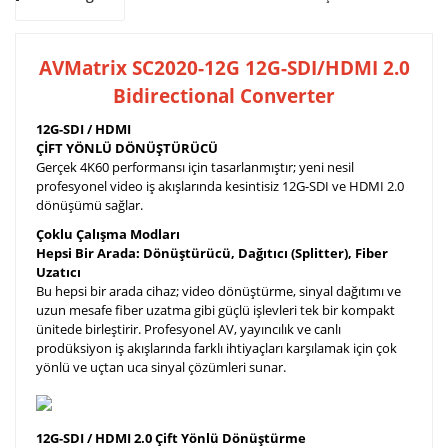
AVMatrix
SC2020-12G 12G-SDI/HDMI 2.0
Bidirectional Converter
12G-SDI / HDMI
ÇİFT YÖNLÜ DÖNÜŞTÜRÜCÜ
Gerçek 4K60 performansı için tasarlanmıştır; yeni nesil
profesyonel video iş akışlarında kesintisiz 12G-SDI ve HDMI 2.0
dönüşümü sağlar.
Çoklu Çalışma Modları
Hepsi Bir Arada: Dönüştürücü, Dağıtıcı (Splitter), Fiber
Uzatıcı
Bu hepsi bir arada cihaz; video dönüştürme, sinyal dağıtımı ve
uzun mesafe fiber uzatma gibi güçlü işlevleri tek bir kompakt
ünitede birleştirir. Profesyonel AV, yayıncılık ve canlı
prodüksiyon iş akışlarında farklı ihtiyaçları karşılamak için çok
yönlü ve uçtan uca sinyal çözümleri sunar.
12G-SDI / HDMI 2.0 Çift Yönlü Dönüştürme