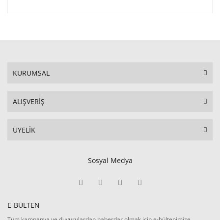
KURUMSAL
ALIŞVERİŞ
ÜYELİK
Sosyal Medya
E-BÜLTEN
Tüm kampanya ve duyurulardan haberdar olmak için e-bültenimize