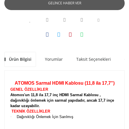
GELİNCE HABER VER
Ürün Bilgisi
Yorumlar
Taksit Seçenekleri
Ön
ATOMOS Sarmal HDMI Kablosu (11,8 ila 17,7")
GENEL ÖZELLİKLER
Atomos'un 11,8 ila 17,7 inç HDMI Sarmal Kablosu ,
dağınıklığı önlemek için sarmal yapıdadır, ancak 17,7 inçe
kadar uzayabilir.
TEKNİK ÖZELLİKLER
·
Dağınıklığı Önlemek İçin Sarılmış