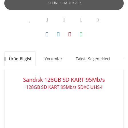
GELİNCE HABER VER
Ürün Bilgisi
Yorumlar
Taksit Seçenekleri
Ön
Sandisk
128GB SD KART 95Mb/s
128GB SD KART 95Mb/s SDXC UHS-I
www.akratekstore.com