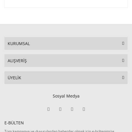
KURUMSAL
ALIŞVERİŞ
ÜYELİK
Sosyal Medya
E-BÜLTEN
Tüm kampanya ve duyurulardan haberdar olmak için e-bültenimize