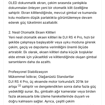
OLED dokunmatik ekran, çekim sırasında yanlışlıkla
dokunmaları önleyen yeni bir otomatik kilit özelliğine
sahiptir. Ekran kilitlendiğinde, mevcut gimbal ve kumanda
kolu modlarını düşük parlaklıkta görüntülemeye devam
ederek güç tüketimini azaltabilir.
2. Nesil Otomatik Eksen Kilitleri
Yeni nesil otomatik eksen kilitleri ile DJI RS 4 Pro, hızlı bir
şekilde çalışmaya başlayabilir veya uyku moduna girerek
çekim, geçiş ve depolama verimliliğini önemli ölçüde
artırabilir. Ek olarak, eksen kilitleri daha küçük boşluklar
elde etmek için yükseltildi ve kilitlendiğinde oluşan gimbal
sarsıntılarını daha da azalttı.
Profesyonel Stabilizasyon
Mükemmel İstikrar, Olağanüstü Standartlar
DJI RS 4 Pro, üç eksende motor torkunda% 20'lik bir
[2]
artışa
sahiptir ve dengelendikten sonra daha fazla güç
yedekliliği sunar. Bu, gimbalin ağır kameralar veya birden
fazla aksesuarla bile izleme hareketlerinde duyarlı ve
doğru kalmasını sağlar. Ayrıca, çeşitli çekim