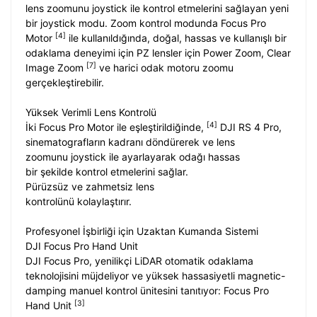
lens zoomunu joystick ile kontrol etmelerini sağlayan yeni
bir joystick modu. Zoom kontrol modunda Focus Pro
[4]
Motor
ile kullanıldığında, doğal, hassas ve kullanışlı bir
odaklama deneyimi için PZ lensler için Power Zoom, Clear
[7]
Image Zoom
ve harici odak motoru zoomu
gerçekleştirebilir.
Yüksek Verimli Lens Kontrolü
[4]
İki Focus Pro Motor ile eşleştirildiğinde,
DJI RS 4 Pro,
sinematografların kadranı döndürerek ve lens
zoomunu joystick ile ayarlayarak odağı hassas
bir şekilde kontrol etmelerini sağlar.
Pürüzsüz ve zahmetsiz lens
kontrolünü
kolaylaştırır.
Profesyonel İşbirliği için Uzaktan Kumanda Sistemi
DJI Focus Pro Hand Unit
DJI Focus Pro, yenilikçi LiDAR otomatik odaklama
teknolojisini müjdeliyor ve yüksek hassasiyetli magnetic-
damping manuel kontrol ünitesini tanıtıyor: Focus Pro
[3]
Hand Unit