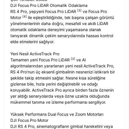
DJI Focus Pro LiDAR Otomatik Odaklama
[3]
RS 4 Pro, yepyeni Focus Pro LiDAR
ve Focus Pro
[4]
Motor
ile eşleştirildiğinde, tek başına çalışan görüntü
yönetmenlerinin daha doğru, mesafeli ve akıllı LiDAR
otomatik odaklama deneyimi yaşamasına olanak
tanıyarak dinamik çekim senaryolarında hassas kontrol
elde etmelerini sağlıyor.
Yeni Nesil ActiveTrack Pro
[3]
Tamamen yeni Focus Pro LiDAR
ve AI
algoritmalarından yararlanan yeni nesil ActiveTrack Pro,
RS 4 Pro'nun üç eksenli gimbalinin nesnenizi istikrarlı bir
şekilde takip etmesini sağlar. Nesne kısa süreliğine
gizlense bile, hızla yerini değiştirebilir ve odağı
koruyabilir. ActiveTrack Pro ayrıca birden fazla öznenin
yer aldığı senaryolarda veya özne uzakta olduğunda
mükemmel tanıma ve izleme performansı sergiliyor.
Yüksek Performans Dual Focus ve Zoom Motorları
DJI Focus Pro Motor
DJI RS 4 Pro, sinematografların gimbal hareketini veya