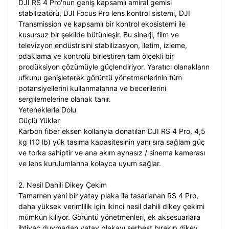
DJI RS 4 Pro'nun geniş kapsamlı amiral gemisi
stabilizatörü, DJI Focus Pro lens kontrol sistemi, DJI
Transmission ve kapsamlı bir kontrol ekosistemi ile
kusursuz bir şekilde bütünleşir. Bu sinerji, film ve
televizyon endüstrisini stabilizasyon, iletim, izleme,
odaklama ve kontrolü birleştiren tam ölçekli bir
prodüksiyon çözümüyle güçlendiriyor. Yaratıcı olanakların
ufkunu genişleterek görüntü yönetmenlerinin tüm
potansiyellerini kullanmalarına ve becerilerini
sergilemelerine olanak tanır.
Yeteneklerle Dolu
Güçlü Yükler
Karbon fiber eksen kollarıyla donatılan DJI RS 4 Pro, 4,5
kg (10 lb) yük taşıma kapasitesinin yanı sıra sağlam güç
ve torka sahiptir ve ana akım aynasız / sinema kamerası
ve lens kurulumlarına kolayca uyum sağlar.
2. Nesil Dahili Dikey Çekim
Tamamen yeni bir yatay plaka ile tasarlanan RS 4 Pro,
daha yüksek verimlilik için ikinci nesil dahili dikey çekimi
mümkün kılıyor. Görüntü yönetmenleri, ek aksesuarlara
ihtiyaç duymadan yatay plakayı serbest bırakıp dikey