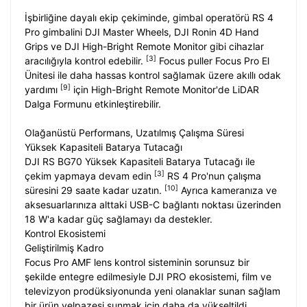
İşbirliğine dayalı ekip çekiminde, gimbal operatörü RS 4
Pro gimbalini DJI Master Wheels, DJI Ronin 4D Hand
Grips ve DJI High-Bright Remote Monitor gibi cihazlar
[3]
aracılığıyla kontrol edebilir.
Focus puller Focus Pro El
Ünitesi ile daha hassas kontrol sağlamak üzere akıllı odak
[9]
yardımı
için High-Bright Remote Monitor'de LiDAR
Dalga Formunu etkinleştirebilir.
Olağanüstü Performans, Uzatılmış Çalışma Süresi
Yüksek Kapasiteli Batarya Tutacağı
DJI RS BG70 Yüksek Kapasiteli Batarya Tutacağı ile
[3]
çekim yapmaya devam edin
RS 4 Pro'nun çalışma
[10]
süresini 29 saate kadar uzatın.
Ayrıca kameranıza ve
aksesuarlarınıza alttaki USB-C bağlantı noktası üzerinden
18 W'a kadar güç sağlamayı da destekler.
Kontrol Ekosistemi
Geliştirilmiş Kadro
Focus Pro AMF lens kontrol sisteminin sorunsuz bir
şekilde entegre edilmesiyle DJI PRO ekosistemi, film ve
televizyon prodüksiyonunda yeni olanaklar sunan sağlam
bir ürün yelpazesi sunmak için daha da yükseltildi.