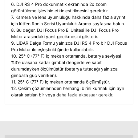
6. DJI RS 4 Pro dokunmatik ekranında 2x zoom
görüntüleme işlevinin etkinleştirilmesini gerektirir.
7. Kamera ve lens uyumluluğu hakkında daha fazla ayrıntı
için lütfen Ronin Serisi Uyumluluk Arama sayfasına bakın.
8. Bu değer, DJI Focus Pro El Ünitesi ile DJI Focus Pro
Motor arasındaki yanıt gecikmesini gösterir.
9. LiDAR Dalga Formu yalnızca DJI RS 4 Pro bir DJI Focus
Pro Motor ile eşleştirildiğinde kullanılabilir.
10. 25° C (77° F) iç mekan ortamında, batarya seviyesi
%3'e ulaşana kadar gimbal dengede ve sabit
durumdayken ölçülmüştür (batarya tutacağı yalnızca
gimbal'a güç verirken).
11. 25° C (77° F) iç mekan ortamında ölçülmüştür.
12. Çekim çözümlerinden herhangi birini kurmak için ayrı
olarak satılan bir veya d
aha fazla aksesuar gerekir.