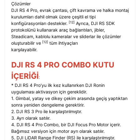
Çözümler
DJI RS 4 Pro, evrak çantası, çift kavrama ve halka montaj
kurulumları dahil olmak üzere çeşitli el tipi
[12]
konfigürasyonları destekler.
Ayrıca, DJI RS SDK
protokolünü kullanarak araç bağlantıları, jibler,
Steadicam, kablolu kameralar ve sliderlar ile çözümler
[12]
oluşturabilir ve
tüm ihtiyaçları
karşılayabilir.
DJI RS 4 PRO COMBO KUTU
İÇERİĞİ
:
* DJI RS 4 Pro'yu ilk kez kullanırken DJI Ronin
uygulaması aktivasyon için gereklidir.
1. Gimbal, yatay ve dikey çekim arasında geçiş yaptıktan
sonra yeniden dengeleme gerektirir.
2. DJI RS 3 Pro ile karşılaştırılmıştır.
3. Ayrı olarak satılır.
4. DJI RS 4 Pro Combo, bir DJI Focus Pro Motor içerir.
Bağımsız versiyon için motor ayrı olarak satılır.
5. DJI LiDAR Range Finder (RS) ile karşılaştırılmıştır.