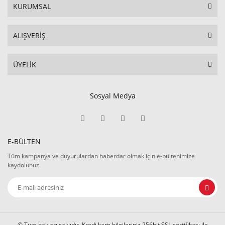
KURUMSAL
ALIŞVERİŞ
ÜYELİK
Sosyal Medya
E-BÜLTEN
Tüm kampanya ve duyurulardan haberdar olmak için e-bültenimize
kaydolunuz.
© Tüm hakları saklıdır. Kredi kartı bilgileriniz 256bit SSL sertifikası ile