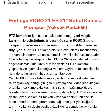
Ürün Bilgisi
Yorumlar
Taksit Seçenekleri
Ön
Fortinge ROBO 21-HB 21" Robot Kamera
Prompter (Yüksek Parlaklık)
PTZ kameralar
için özel olarak tasarlanmış,
yeni ve şık
tasarımı
ile
geliştirilmiş işlevselliğe
sahip
ROBO Studio
Teleprompter’ın en son versiyonunu tanıtmaktan heyecan
duyuyoruz.
Artık PTZ kameralar için özel olarak tasarlanmış,
şık yeni bir tasarım ve geliştirilmiş işlevsellik ile sunulmaktadır.
Güncellenmiş bu teleprompter,
19″ ile 24″
arasında farklı boyut
seçenekleriyle, küçükten büyüğe geniş bir PTZ kamera
yelpazesiyle uyumluluk sağlar ve hem yayın profesyonellerinin
hem de tutkunlarının ihtiyaçlarına hitap eder.
Yeni ROBO Studio Teleprompter, eğitim, kurumsal video ve
televizyon yayıncılığı gibi çeşitli profesyonel video prodüksiyon
ortamlarında kamerayla kesintisiz iletişim sağlamak üzere
tasarlanmıştır. Güncellenen tasarım, daha büyük PTZ kameraları
destekleyen sağlam bir mekanik yapıya sahiptir; bu özellik
önceki modellerden ayrışmasını sağlar ve çok yönlülüğünü
artırır. Kullanıcı dostu başlıca özellikler arasında kolay kurulum,