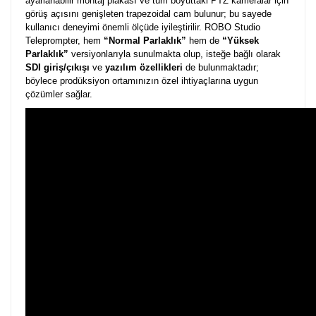
ayarlanabilir montaj plakası ve tüm boyuttaki PTZ kameralar için
görüş açısını genişleten trapezoidal cam bulunur; bu sayede
kullanıcı deneyimi önemli ölçüde iyileştirilir. ROBO Studio
Teleprompter, hem
“Normal Parlaklık”
hem de
“Yüksek
Parlaklık”
versiyonlarıyla sunulmakta olup, isteğe bağlı olarak
SDI giriş/çıkışı
ve
yazılım özellikleri
de bulunmaktadır;
böylece prodüksiyon ortamınızın özel ihtiyaçlarına uygun
çözümler sağlar.