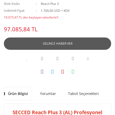
Stok Kodu
Reach Plus 3
İndirimli Fiyat
1.700,00 USD + KDV
10.073,47 TL den başlayan taksitlerle!!
97.085,84 TL
GELİNCE HABER VER
Ürün Bilgisi
Yorumlar
Taksit Seçenekleri
Ön
SECCED Reach Plus 3 (AL) Profesyonel