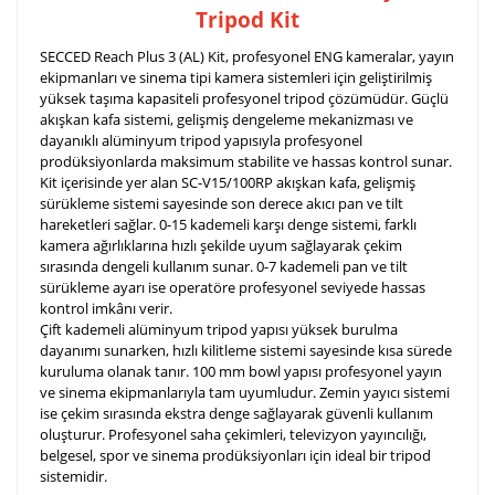
Tripod Kit
SECCED Reach Plus 3 (AL) Kit, profesyonel ENG kameralar, yayın
ekipmanları ve sinema tipi kamera sistemleri için geliştirilmiş
yüksek taşıma kapasiteli profesyonel tripod çözümüdür. Güçlü
akışkan kafa sistemi, gelişmiş dengeleme mekanizması ve
dayanıklı alüminyum tripod yapısıyla profesyonel
prodüksiyonlarda maksimum stabilite ve hassas kontrol sunar.
Kit içerisinde yer alan SC-V15/100RP akışkan kafa, gelişmiş
sürükleme sistemi sayesinde son derece akıcı pan ve tilt
hareketleri sağlar. 0-15 kademeli karşı denge sistemi, farklı
kamera ağırlıklarına hızlı şekilde uyum sağlayarak çekim
sırasında dengeli kullanım sunar. 0-7 kademeli pan ve tilt
sürükleme ayarı ise operatöre profesyonel seviyede hassas
kontrol imkânı verir.
Çift kademeli alüminyum tripod yapısı yüksek burulma
dayanımı sunarken, hızlı kilitleme sistemi sayesinde kısa sürede
kuruluma olanak tanır. 100 mm bowl yapısı profesyonel yayın
ve sinema ekipmanlarıyla tam uyumludur. Zemin yayıcı sistemi
ise çekim sırasında ekstra denge sağlayarak güvenli kullanım
oluşturur. Profesyonel saha çekimleri, televizyon yayıncılığı,
belgesel, spor ve sinema prodüksiyonları için ideal bir tripod
sistemidir.