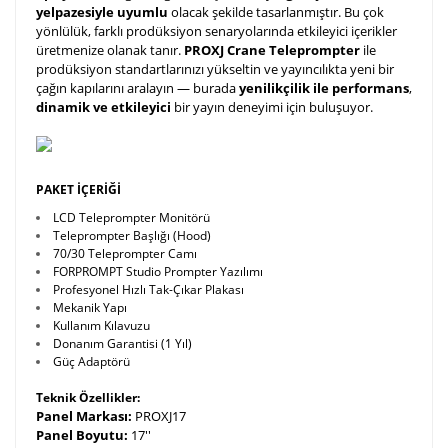
yelpazesiyle uyumlu
olacak şekilde tasarlanmıştır. Bu çok
yönlülük, farklı prodüksiyon senaryolarında etkileyici içerikler
üretmenize olanak tanır.
PROXJ Crane Teleprompter
ile
prodüksiyon standartlarınızı yükseltin ve yayıncılıkta yeni bir
çağın kapılarını aralayın — burada
yenilikçilik ile performans
,
dinamik ve etkileyici
bir yayın deneyimi için buluşuyor.
PAKET İÇERİĞİ
LCD Teleprompter Monitörü
Teleprompter Başlığı (Hood)
70/30 Teleprompter Camı
FORPROMPT Studio Prompter Yazılımı
Profesyonel Hızlı Tak-Çıkar Plakası
Mekanik Yapı
Kullanım Kılavuzu
Donanım Garantisi (1 Yıl)
Güç Adaptörü
Teknik Özellikler:
Panel Markası:
PROXJ17
Panel Boyutu:
17''