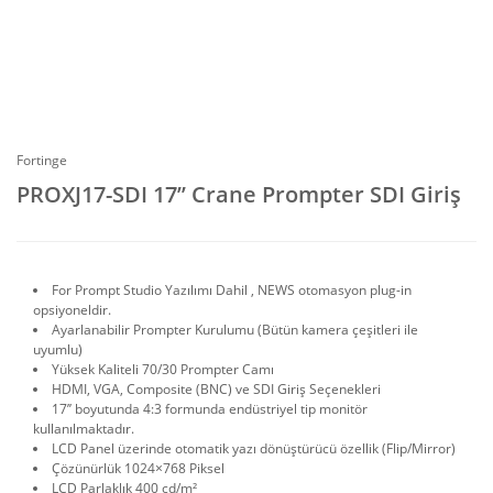
Fortinge
PROXJ17-SDI 17’’ Crane Prompter SDI Giriş
For Prompt Studio Yazılımı Dahil , NEWS otomasyon plug-in
opsiyoneldir.
Ayarlanabilir Prompter Kurulumu (Bütün kamera çeşitleri ile
uyumlu)
Yüksek Kaliteli 70/30 Prompter Camı
HDMI, VGA, Composite (BNC) ve SDI Giriş Seçenekleri
17’’ boyutunda 4:3 formunda endüstriyel tip monitör
kullanılmaktadır.
LCD Panel üzerinde otomatik yazı dönüştürücü özellik (Flip/Mirror)
Çözünürlük 1024×768 Piksel
LCD Parlaklık 400 cd/m²