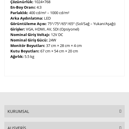
Çözünürlük:
1024×768
En-Boy Oranı:
4:3
Parlaklık:
400 cd/m² – 1000 cd/m²
Arka Aydınlatma:
LED
Görüntüleme Açısı:
75°/75°/65°/65° (Sol/Sağ – Yukarı/Aşağı)
Girişler:
VGA, HDMI, AV, SDI (Opsiyonel)
Nominal Giriş Voltajı:
12V DC
Nominal Giriş Gücü:
24W
Monitör Boyutları:
37 cm × 28 cm × 4 cm
Kutu Boyutları:
67 cm × 54 cm × 20 cm
Ağırlık:
5.5 kg
KURUMSAL
ALIŞVERİŞ