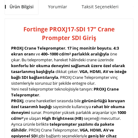
Ürün Bilgisi
Yorumlar
Taksit Seçenekleri
Ön
Fortinge PROXJ17-SDI 17’’ Crane
Prompter SDI Giriş
PROXJ Crane Teleprompter
,
17 inç monitör boyutu
,
4:3
ekran oranı
ve
400–1000 cd/m² parlaklık aralığıyla
öne
çıkar. Bu teleprompter, hareket hâlindeki crane üzerinde
konforlu bir okuma deneyimi sağlamak üzere özel olarak
tasarlanmış başlığıyla
dikkat çeker.
VGA, HDMI, AV ve isteğe
bağlı SDI bağlantılarıyla
, PROXJ Crane Teleprompter vinç
sistemleriyle sorunsuz bir şekilde entegre olur.
Yeni nesil teleprompter teknolojisiyle tanışın:
PROXJ Crane
Teleprompter
.
PROXJ
, crane hareketleri sırasında bile
görünürlüğü koruyan
özel tasarımlı başlığı
sayesinde kullanıcıya
rahat bir okuma
deneyimi
sunar. Prompter yüksek parlaklık arayanlar için
1000
cd/m²
'ye ulaşan
High Brightness (HB)
seçeneği mevcuttur.
Ayrıca ürünle birlikte
teleprompter yazılımı da pakete
dâhildir
. PROXJ Crane Teleprompter,
VGA, HDMI, AV ve
opsiyonel SDI
gibi bağlantı seçenekleriyle
geniş bir cihaz