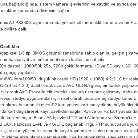
una bağlandığında, sistem kamera işlevlerinin ve kaydın ve ayrıca geri
 uzaktan kumanda edilmesini sağlar.
onic AJ-PX380G aynı zamanda yüksek çözünürlüklü kamera ve bir 
le birlikte gelir.
Özellikler
gapiksel 1/3 tipi 3MOS görüntü sensörüne sahip olan bu gelişmiş kamer
 bir hassasiyet ve mükemmel resim kalitesine sahiptir.
0p desteği, 1080/50i, 25p, 720p çoklu formatta HD ve SD kayıt. 60i, 6
da geçiş yapılabilir.
r AVC-Intra100/50, düşük bit oranlı HD (1920 x 1080) 4:2:2 10 bit resi
2 (8 bit 4:2:0) dahil olmak üzere AVC-ULTRA geniş bir kodek yelpazesi
bit oranlı AVC-Proxy ile çift kodekli kayıt ağ üzerinde çalışmayı daha da i
levsel stüdyo uygulamaları için özel olarak tasarlanmış stüdyo kamera
rt olarak bulunan iki microP2 kart yuvası kart maliyetlerini büyük ölçü
nda kart değiştirerek kayıt özellikleri sağlar. Ayrıca bir P2 kart yuvası 
ı ile kullanılmıştır. Esnek Ağ İşlevleri FTP Veri Aktarımını ve Stream'i de i
u LAN, kablosuz LAN, ve 4G/LTE bağlanabilirliği. FTP sunucusuna yükle
ir işlev olan yükleme sırasında kayıt kaydedilen klipleri otomatik ola
. Yükleme arka planda gerçekleştirilir ve kayıt/oynatma işlevi aktarım sı