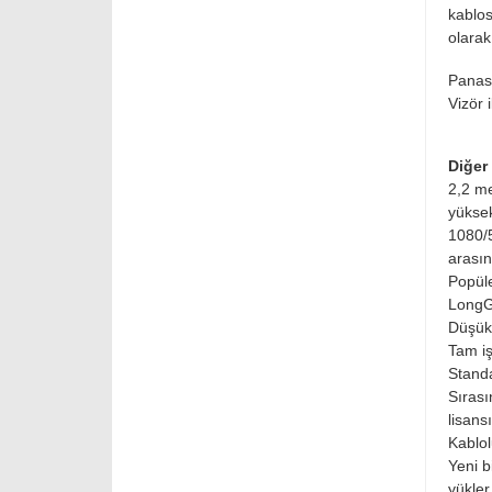
kablos
olarak
Panas
Vizör i
Diğer 
2,2 me
yüksek
1080/5
arasın
Popüle
LongG1
Düşük 
Tam iş
Standa
Sırası
lisans
Kablol
Yeni b
yükler