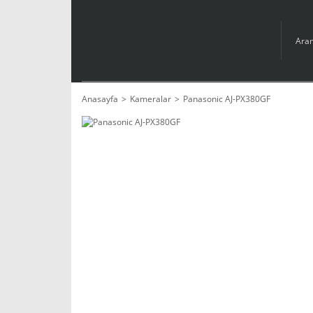
Anasayfa
Kameralar
Panasonic AJ-PX380GF