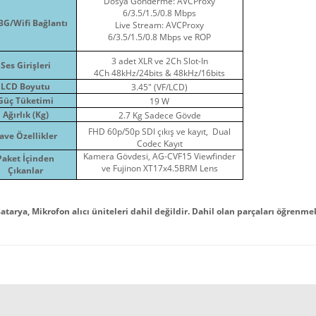
Dosya Gönderme: AVCProxy
6/3.5/1.5/0.8 Mbps
3G/Wifi Bağlantı
Live Stream: AVCProxy
6/3.5/1.5/0.8 Mbps ve ROP
3 adet XLR ve 2Ch Slot-In
Ses Girişleri
4Ch 48kHz/24bits & 48kHz/16bits
LCD Boyutu
3.45" (VF/LCD)
Güç Tüketimi
19 W
Ağırlık (Kg)
2.7 Kg Sadece Gövde
FHD 60p/50p SDI çıkış ve kayıt, Dual
lave Özellikler
Codec Kayıt
Kamera Gövdesi, AG-CVF15 Viewfinder
Paket İçinden
ve Fujinon XT17x4.5BRM Lens
Çıkanlar
atarya, Mikrofon alıcı üniteleri dahil değildir. Dahil olan parçaları öğrenmek 