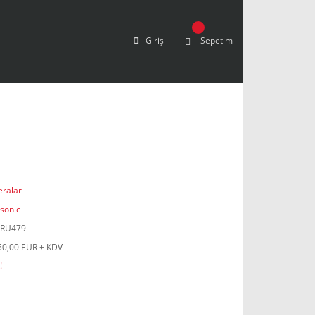
Giriş
Sepetim
ralar
sonic
RU479
50,00 EUR + KDV
!