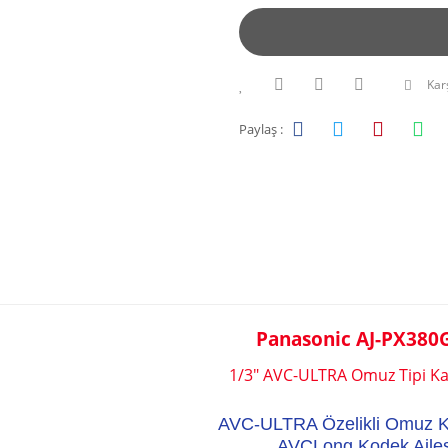
Karş
Paylaş :
Panasonic AJ-PX380
1/3" AVC-ULTRA Omuz Tipi K
AVC-ULTRA Özelikli Omuz 
AVCLong Kodek Ailes