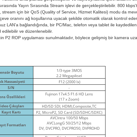
sırasında Yayın Sırasında Stream işlevi de gerçekleştirilebilir. 800 kb
, stream için bir QoS (Quality of Service, Hizmet Kalitesi) modu da mevcu
çeve oranını ağ koşullarına uyacak şekilde otomatik olarak kontrol eder
uz LAN'a bağlandığında, bir PC/Mac, telefon veya tablet ile kaydedilen kl
l edilebilir ve düzenlenebilir.
çin P2 ROP uygulaması sunulmaktadır, böylece gelişmiş bir kamera uz
www.akratekstore.com
1/3-type 3MOS
ensör Boyutu
2.2 Megapiksel
şık Hassasiyeti
F12 (2000 lx)
S/N
-
Fujinon 17x4.5 F1.6 HD Lens
ens Özellikleri
(17 x Zoom)
ideo Çıkışları
HD/SD SDI, HDMI,Composite,TC
Kayıt Kartı
P2, MicroP2, SD Card (SD/SDHC/SDXC)
AVCIntra 100/50 Mbps
AVCLongG 50/25/12 Mbps
yıt Formatları
DV, DVCPRO, DVCPRO50, DVPROHD