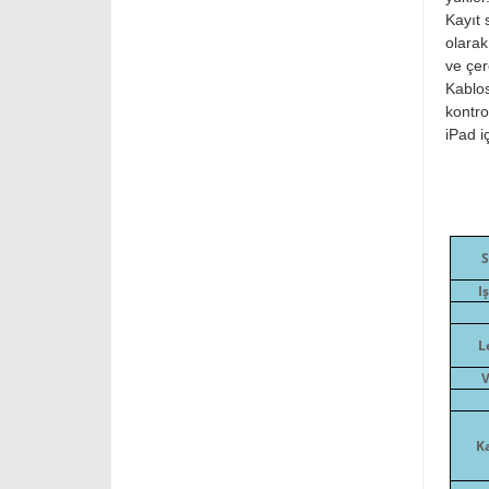
Kayıt 
olarak
ve çer
Kablos
kontro
iPad i
S
I
L
V
Ka