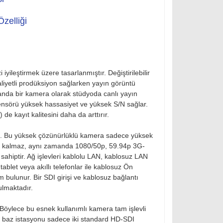
zelliği
ileştirmek üzere tasarlanmıştır. Değiştirilebilir
aliyetli prodüksiyon sağlarken yayın görüntü
manda bir kamera olarak stüdyoda canlı yayın
ensörü yüksek hassasiyet ve yüksek S/N sağlar.
 kayıt kalitesini daha da arttırır.
siniz. Bu yüksek çözünürlüklü kamera sadece yüksek
kla kalmaz, aynı zamanda 1080/50p, 59.94p 3G-
ahiptir. Ağ işlevleri kablolu LAN, kablosuz LAN
tablet veya akıllı telefonlar ile kablosuz Ön
ulunur. Bir SDI girişi ve kablosuz bağlantı
ulmaktadır.
öylece bu esnek kullanımlı kamera tam işlevli
 baz istasyonu sadece iki standard HD-SDI