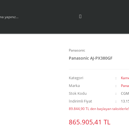
Panasonic
Panasonic AJ-PX380GF
Kategori
Kame
Marka
Pana
Stok Kodu
CGM
İndirimli Fiyat
13.1
89.844,90 TL den başlayan taksitlerle!
865.905,41 TL