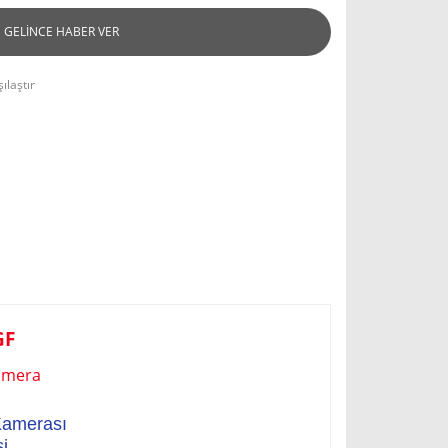
GELİNCE HABER VER
ılaştır
GF
amera
Kamerası
i