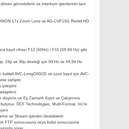
 dönen görüntülerin ve interkom işlevlerinin tam
FUJINON 17x Zoom Lens ve AG-CVF15G Renkli HD
a kayıt cihazı F12 (50Hz) / F11 (59,94 Hz) gibi
0p, 24p ve 30p desteği için 50 Hz ve 59,94 Hz
m kaliteli AVC-LongG50/25 ve uzun kayıt için AVC-
ne sahiptir.
yileştirir.
 adaptörü.
de düşürür ve Eş Zamanlı Kayıt ve Çalıştırma
da bulunur. DCF Technologies, Multi-Format, Inc'in
çerir
me ve Stream işlevleri desteklenir.
rak bir FTP sunucusuna veya bulut sunucusuna
rasında sürer.