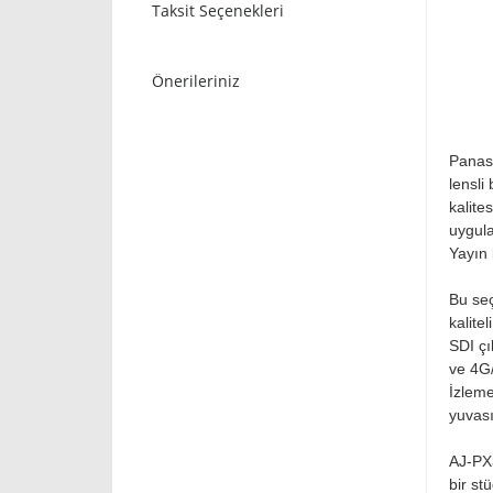
Taksit Seçenekleri
Önerileriniz
Panaso
lensli
kalite
uygula
Yayın 
Bu seç
kalite
SDI çı
ve 4G/
İzleme
yuvası
AJ-PX3
bir st