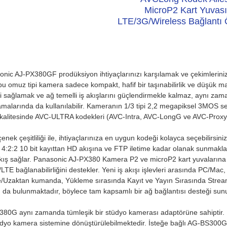
MicroP2 Kart Yuvası
LTE/3G/Wireless Bağlantı Ö
nic AJ-PX380GF prodüksiyon ihtiyaçlarınızı karşılamak ve çekimlerinizi iy
 bu omuz tipi kamera sadece kompakt, hafif bir taşınabilirlik ve düşük m
si sağlamak ve ağ temelli iş akışlarını güçlendirmekle kalmaz, aynı za
malarında da kullanılabilir. Kameranın 1/3 tipi 2,2 megapiksel 3MOS s
kalitesinde AVC-ULTRA kodekleri (AVC-Intra, AVC-LongG ve AVC-Proxy) de
enek çeşitliliği ile, ihtiyaçlarınıza en uygun kodeği kolayca seçebilir
li 4:2:2 10 bit kayıttan HD akışına ve FTP iletime kadar olanak sunma
kış sağlar.
Panasonic AJ-PX380
Kamera P2 ve microP2 kart yuvalarına s
LTE bağlanabilirliğini destekler. Yeni iş akışı işlevleri arasında PC/Mac, 
/Uzaktan kumanda, Yükleme sırasında Kayıt ve Yayın Sırasında Stream b
 da bulunmaktadır, böylece tam kapsamlı bir ağ bağlantısı desteği sun
80G aynı zamanda tümleşik bir stüdyo kamerası adaptörüne sahiptir. B
üdyo kamera sistemine dönüştürülebilmektedir. İsteğe bağlı AG-BS300G