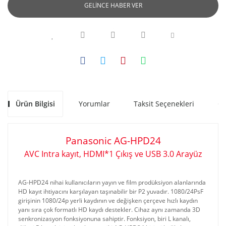
GELİNCE HABER VER
Ürün Bilgisi
Yorumlar
Taksit Seçenekleri
Ön
Panasonic AG-HPD24
AVC Intra kayıt,
HDMI*1 Çıkış ve USB 3.0 Arayüz
www.akratekstore.com
AG-HPD24 nihai kullanıcıların yayın ve film prodüksiyon alanlarında
HD kayıt ihtiyacını karşılayan taşınabilir bir P2 yuvadır. 1080/24PsF
girişinin 1080/24p yerli kaydının ve değişken çerçeve hızlı kaydın
yanı sıra çok formatlı HD kaydı destekler. Cihaz aynı zamanda 3D
senkronizasyon fonksiyonuna sahiptir. Fonksiyon, biri L kanalı,