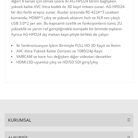
diğeri R kanalı için olmak üzere iki AG-HPD24 birimi bağlıyken
yüksek kalite AVC-Intra kodek ile 3D kayıt imkanı sunar. AG-HPD24
bir dizi farklı arayüz sunar. Bunlar arasında RS-422A*3 uzaktan
kumanda, HDMI*1 çıkış ve yüksek aktarım hızlı ve XLR ses çıkışlı
USB 3.0*2 yer alır. Bu kapsamlı özellik ve fonksiyonların tümü 2U
yükseklik ve yarım raf genişliğindeki kompakt bir birimde toplanır.
Ayrıca AG-HPD24 dış mekan kayıt piliyle birlikte de çalışır.
İki Senkronizasyon İşlem Birimiyle FULL HD 3D Kayıt ve İletim
AVC-Intra Yüksek Kalite Görüntü ve 1080/24p Kayıt
VARICAM ve kare hızı değişken diğer videoları destekler
HDMI (3D-uyumlu) çıkış ve HD/SD SDI giriş/çıkış
KURUMSAL
ALIŞVERİŞ