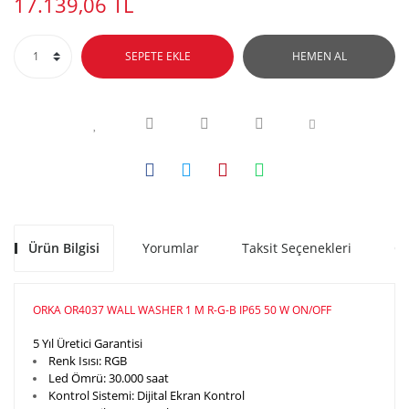
17.139,06 TL
SEPETE EKLE
HEMEN AL
Ürün Bilgisi
Yorumlar
Taksit Seçenekleri
Ön
ORKA OR4037 WALL WASHER 1 M R-G-B IP65 50 W ON/OFF
5 Yıl Üretici Garantisi
Renk Isısı:
RGB
Led Ömrü:
30.000 saat
Kontrol Sistemi:
Dijital Ekran Kontrol