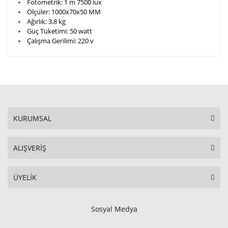
Fotometrik:
1 m 7500 lux
Ölçüler:
1000x70x50 MM
Ağırlık:
3.8 kg
Güç Tüketimi:
50 watt
Çalışma Gerilimi:
220 v
KURUMSAL
ALIŞVERİŞ
ÜYELİK
Sosyal Medya