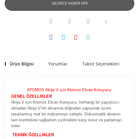
GELİNCE HABER VER
Ürün Bilgisi
Yorumlar
Taksit Seçenekleri
Ön
ATOMOS Ninja V için Atomos Ekran Koruyucu
GENEL ÖZELLİKLER
Ninja V için Atomos Ekran Koruyucu,
herhangi bir yapıştırıcı
olmadan Ninja V'nin ekranına doğrudan yapışmak üzere
tasarlanmış mat bir malzemeye sahiptir. Dokunmatik ekranın
tam kontrolünü sağlarken çizilmelere karşı korur ve parlamayı
önler.
TEKNİK ÖZELLİKLER