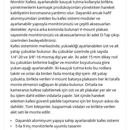
Monitör Kafesi, ayarlanabilir kauçuk tutma kollarıyla birlikte,
yönetmenlerin karmaşık prodüksiyonları yönetirken hareket
kabiliyetini korumasına yardımcı olur. Dayanıklı ancak hafif
alüminyumdan üretilen bu kafes sistemi modüler ve
ayarlanabilir yapısıyla monitörünüzü ve çeşitli aksesuarları
destekler. Ayrıca arka kısmında bulunan V-mount plakası
sayesinde monitörünüzü ve aksesuarlarınızı iki adet D-Tap çıkışı
üzerinden besleyebilirsiniz.
Kafes sisteminin merkezinde, yüksekliği ayarlanabilen üst ve alt
yatay çubuklar bulunur. Bu çubuklar üzerinde çok sayıda
1/4"-20 ve 3/8"-16 montaj dişi yer alır. İki adet 15 mm dikey rod
bu çubukları birbirine bağlar ve monitör boyutunuza göre
yukarı-aşağı ayarlanabilir. İki kauçuk tutma kolu bu rodlara
takılır ve onlar da birden fazla montaj dişi içerir.
Alt yatay
çubukta, birlikte verilen V-mount batarya plakasını her iki tarafa
monte etmenizi sağlayan iki plaka bulunur. Ortada ise
kameranızı kafese sabitlemek için üst ve alt plakalar yer alır ve
bu işlem dahil edilen vidalarla yapılır. Set içinde hareket
ederken kafesi güvenli şekilde taşımanız için bir boyun askısı da
dahildir. Tüm bileşenler, başparmak vidaları ve birlikte verilen
alet seti ile monte edilir.
Dayanıklı alüminyum yapıya sahip ayarlanabilir kafes sistemi
5 ila 9 inç monitörlerle uyumlu tasarım