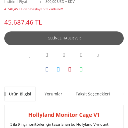
İndirimli Fiyat
800,00 USD + KDV
4.740,45 TL den başlayan taksitlerle!!
45.687,46 TL
GELİNCE HABER VER
Ürün Bilgisi
Yorumlar
Taksit Seçenekleri
Ön
Hollyland Monitor Cage V1
5 ila 9 inç monitörler için tasarlanan bu Hollyland V-mount