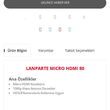
GELİNCE HABER VER
Ürün Bilgisi
Yorumlar
Taksit Seçenekleri
Ön
LANPARTE MICRO HDMI 80
Ana Özellikler
Mikro-HDMI Konektörü
1080p Video İletimini Destekler
HDSLR Kameralarla Kullanıma Uygun