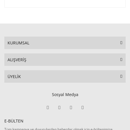
KURUMSAL
ALIŞVERİŞ
ÜYELİK
Sosyal Medya
E-BÜLTEN
Tüm kampanya ve duyurulardan haberdar olmak için e-bültenimize