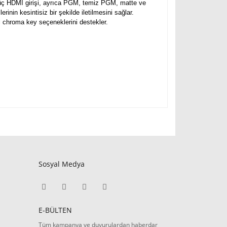
 üç HDMI girişi, ayrıca PGM, temiz PGM, matte ve
rinin kesintisiz bir şekilde iletilmesini sağlar.
l chroma key seçeneklerini destekler.
Sosyal Medya
E-BÜLTEN
Tüm kampanya ve duyurulardan haberdar