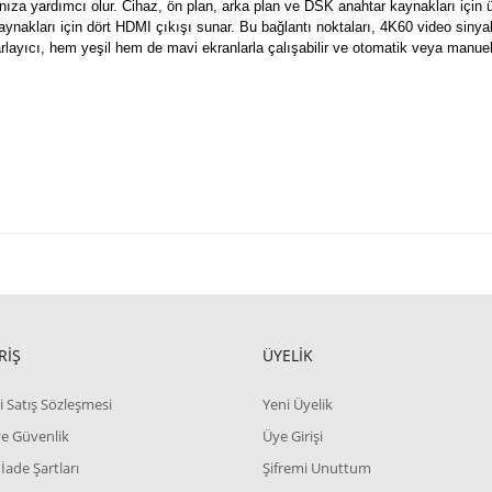
ıza yardımcı olur.
Cihaz, ön plan, arka plan ve DSK anahtar kaynakları için
ynakları için dört HDMI çıkışı sunar.
Bu bağlantı noktaları, 4K60 video sinyalle
rlayıcı, hem yeşil hem de mavi ekranlarla çalışabilir ve otomatik veya manue
RİŞ
ÜYELİK
i Satış Sözleşmesi
Yeni Üyelik
 ve Güvenlik
Üye Girişi
 İade Şartları
Şifremi Unuttum