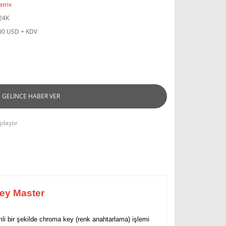
trix
24K
00 USD + KDV
GELİNCE HABER VER
ılaştır
ey Master
li bir şekilde chroma key (renk anahtarlama) işlemi