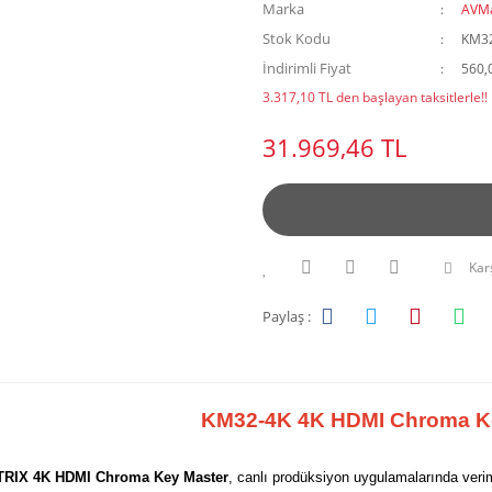
Marka
AVMa
Stok Kodu
KM3
İndirimli Fiyat
560,
3.317,10 TL den başlayan taksitlerle!!
31.969,46 TL
Karş
Paylaş :
KM32-4K
4K HDMI Chroma K
RIX 4K HDMI Chroma Key Master
, canlı prodüksiyon uygulamalarında verim