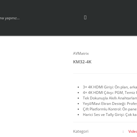
AVMatrix
KM32-4K
3× 4K HDMI Girişi: Ön plan, ark
4× 4K HDMI Çıkışı: PGM, Temiz P
Tek Dokunuşla Akıllı Anahtarlama
Yeşil/Mavi Ekran Desteği: Profe
Çift Platformlu Kontrol: Ön panel
Harici Ses ve Tally Girişi: Çok 
Kategori
Vide