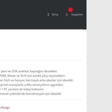
Giriş
Sepetim
a plan ve DSK anahtar kaynağını destekler.
GM, Matte ve AUX için esnek çıkış seçenekleri.
: Hızlı ve hassas; karmaşık arka planlar için idealdir.
syonel sonuçlarla çoklu senaryolara uygundur.
 + PC yazılımı ile kolay kullanım.
kameralı çekimlerde koordinasyon için idealdir.
o Kurgu