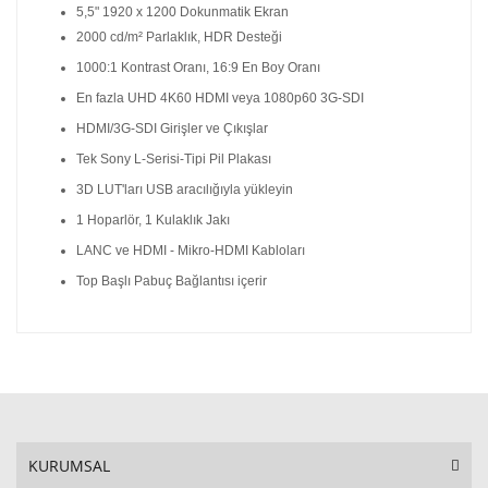
5,5" 1920 x 1200 Dokunmatik Ekran
2000 cd/m² Parlaklık, HDR Desteği
1000:1 Kontrast Oranı, 16:9 En Boy Oranı
En fazla UHD 4K60 HDMI veya 1080p60 3G-SDI
HDMI/3G-SDI Girişler ve Çıkışlar
Tek Sony L-Serisi-Tipi Pil Plakası
3D LUT'ları USB aracılığıyla yükleyin
1 Hoparlör, 1 Kulaklık Jakı
LANC ve HDMI - Mikro-HDMI Kabloları
Top Başlı Pabuç Bağlantısı içerir
KURUMSAL