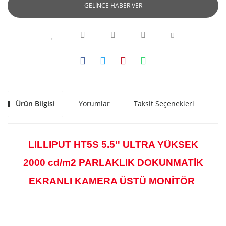
GELİNCE HABER VER
Ürün Bilgisi
Yorumlar
Taksit Seçenekleri
Ön
LILLIPUT HT5S 5.5'' ULTRA YÜKSEK
2000 cd/m2 PARLAKLIK DOKUNMATİK
EKRANLI KAMERA ÜSTÜ MONİTÖR