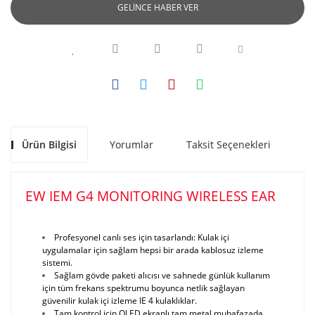
GELİNCE HABER VER
Ürün Bilgisi
Yorumlar
Taksit Seçenekleri
Ön
EW IEM G4 MONITORING WIRELESS EAR
Profesyonel canlı ses için tasarlandı: Kulak içi
uygulamalar için sağlam hepsi bir arada kablosuz izleme
sistemi.
Sağlam gövde paketi alıcısı ve sahnede günlük kullanım
için tüm frekans spektrumu boyunca netlik sağlayan
güvenilir kulak içi izleme IE 4 kulaklıklar.
Tam kontrol için OLED ekranlı tam metal muhafazada