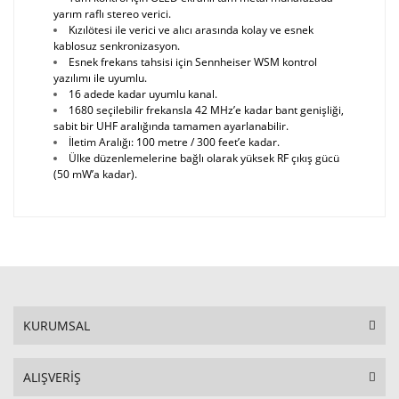
yarım raflı stereo verici.
Kızılötesi ile verici ve alıcı arasında kolay ve esnek
kablosuz senkronizasyon.
Esnek frekans tahsisi için Sennheiser WSM kontrol
yazılımı ile uyumlu.
16 adede kadar uyumlu kanal.
1
680 seçilebilir frekansla 42 MHz’e kadar bant genişliği,
sabit bir UHF aralığında tamamen ayarlanabilir.
İletim Aralığı: 100 metre / 300 feet’e kadar.
Ülke düzenlemelerine bağlı olarak yüksek RF çıkış gücü
(50 mW’a kadar).
KURUMSAL
ALIŞVERİŞ