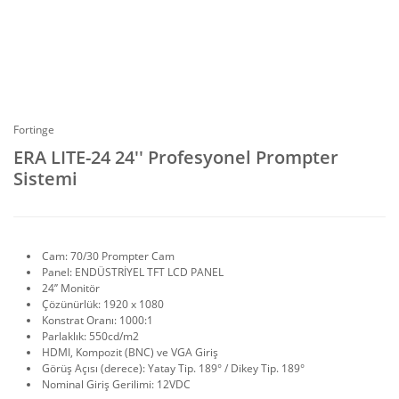
Fortinge
ERA LITE-24 24'' Profesyonel Prompter
Sistemi
Cam: 70/30 Prompter Cam
Panel: ENDÜSTRİYEL TFT LCD PANEL
24’’ Monitör
Çözünürlük: 1920 x 1080
Konstrat Oranı: 1000:1
Parlaklık: 550cd/m2
HDMI, Kompozit (BNC) ve VGA Giriş
Görüş Açısı (derece): Yatay Tip. 189° / Dikey Tip. 189°
Nominal Giriş Gerilimi: 12VDC