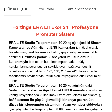
Ürün Bilgisi
Yorumlar
Taksit Seçenekleri
Ön
Fortinge ERA LITE-24 24" Profesyonel
Prompter Sistemi
ERA LITE Studio Teleprompter
, 10-20 kg ağırlığındaki
Sistem
Kameraları
ve
Ağır Hizmet ENG Kameraları
için özel olarak
tasarlanmış, özel tasarım ve hafif yapıya sahip mükemmel bir
çözümdür.
Yüksek parlaklık seviyeleri
ve
uzun ömürlü
kullanımıyla
öne çıkan bu teleprompter, farklı stüdyo
kurulumlarına sorunsuz bir şekilde uyum sağlayan çeşitli
boyutlarda sunulmaktadır.
17″, 19″, 21″ ve 24″
olarak özenle
tasarlanmış boyutlarıyla, farklı alan ihtiyaçlarına etkili çözümler
sunar.
ERA LITE Studio Teleprompter
,
10-20 kg ağırlığındaki
Sistem Kameraları ve Ağır Hizmet ENG Kameraları
ile stüdyo
konfigürasyonlarında kullanılmak üzere özel olarak tasarlanmış,
hafif tasarımı ile güçlü işlevselliği bir araya getiren üst
düzey bir teleprompter sistemidir
.
Yayın ve haber stüdyoları
için geliştirilen bu teleprompter,
50.000 saatlik uzun bir çalışma