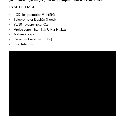
PAKET İÇERİĞİ
LCD Teleprompter Monitörü
Teleprompter Başlığı (Hood)
70/30 Teleprompter Camı
Profesyonel Hızlı Tak-Çıkar Plakası
Mekanik Yapı
Donanım Garantisi (1 Yıl)
Güç Adaptörü