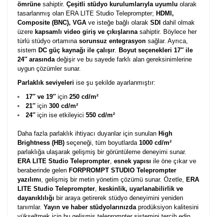
ömrüne
sahiptir.
Çeşitli stüdyo kurulumlarıyla uyumlu
olarak
tasarlanmış olan ERA LITE Studio Teleprompter;
HDMI,
Composite (BNC), VGA
ve isteğe bağlı olarak
SDI
dahil olmak
üzere
kapsamlı video giriş ve çıkışlarına
sahiptir. Böylece her
türlü stüdyo ortamına
sorunsuz entegrasyon
sağlar. Ayrıca,
sistem
DC güç kaynağı ile çalışır
.
Boyut seçenekleri 17″ ile
24″ arasında
değişir ve bu sayede farklı alan gereksinimlerine
uygun çözümler sunar.
Parlaklık seviyeleri
ise şu şekilde ayarlanmıştır:
17″ ve 19″
için
250 cd/m²
21″
için
300 cd/m²
24″
için ise etkileyici
550 cd/m²
Daha fazla parlaklık ihtiyacı duyanlar için sunulan
High
Brightness (HB)
seçeneği, tüm boyutlarda
1000 cd/m²
parlaklığa ulaşarak gelişmiş bir görüntüleme deneyimi sunar.
ERA LITE Studio Teleprompter
,
esnek yapısı
ile öne çıkar ve
beraberinde gelen
FORPROMPT STUDIO Teleprompter
yazılımı
, gelişmiş bir metin yönetim çözümü sunar. Özetle,
ERA
LITE Studio Teleprompter
,
keskinlik, uyarlanabilirlik ve
dayanıklılığı
bir araya getirerek stüdyo deneyimini yeniden
tanımlar.
Yayın ve haber stüdyolarınızda
prodüksiyon kalitesini
yükseltmek için bu gelişmiş teleprompter sistemini tercih edin.