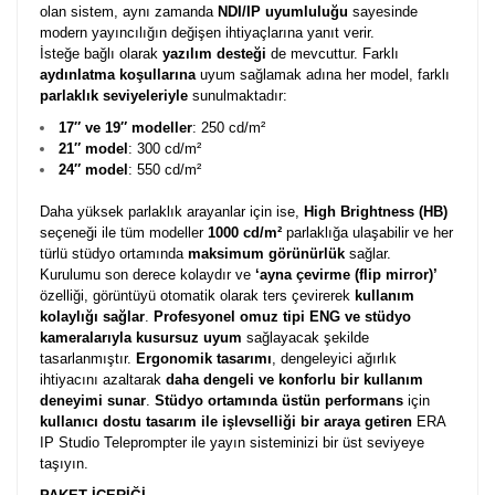
olan sistem, aynı zamanda
NDI/IP uyumluluğu
sayesinde
modern yayıncılığın değişen ihtiyaçlarına yanıt verir.
İsteğe bağlı olarak
yazılım desteği
de mevcuttur.
Farklı
aydınlatma koşullarına
uyum sağlamak adına her model, farklı
parlaklık seviyeleriyle
sunulmaktadır:
17″ ve 19″ modeller
: 250 cd/m²
21″ model
: 300 cd/m²
24″ model
: 550 cd/m²
Daha yüksek parlaklık arayanlar için ise,
High Brightness (HB)
seçeneği ile tüm modeller
1000 cd/m²
parlaklığa ulaşabilir ve her
türlü stüdyo ortamında
maksimum görünürlük
sağlar.
Kurulumu son derece kolaydır ve
‘ayna çevirme (flip mirror)’
özelliği, görüntüyü otomatik olarak ters çevirerek
kullanım
kolaylığı sağlar
.
Profesyonel omuz tipi ENG ve stüdyo
kameralarıyla kusursuz uyum
sağlayacak şekilde
tasarlanmıştır.
Ergonomik tasarımı
, dengeleyici ağırlık
ihtiyacını azaltarak
daha dengeli ve konforlu bir kullanım
deneyimi sunar
.
Stüdyo ortamında üstün performans
için
kullanıcı dostu tasarım ile işlevselliği bir araya getiren
ERA
IP Studio Teleprompter ile yayın sisteminizi bir üst seviyeye
taşıyın.