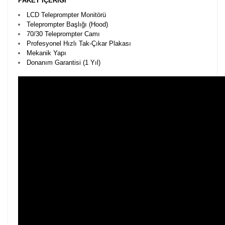
PAKET İÇERİĞİ
LCD Teleprompter Monitörü
Teleprompter Başlığı (Hood)
70/30 Teleprompter Camı
Profesyonel Hızlı Tak-Çıkar Plakası
Mekanik Yapı
Donanım Garantisi (1 Yıl)