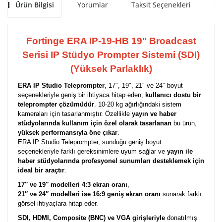
Ürün Bilgisi
Yorumlar
Taksit Seçenekleri
Ön
Fortinge ERA IP-19-HB 19" Broadcast
Serisi IP Stüdyo Prompter Sistemi (SDI)
(Yüksek Parlaklık)
ERA IP Studio Teleprompter
, 17″, 19″, 21″ ve 24″ boyut
seçenekleriyle geniş bir ihtiyaca hitap eden,
kullanıcı dostu bir
teleprompter çözümüdür
.
10-20 kg ağırlığındaki sistem
kameraları için tasarlanmıştır.
Özellikle
yayın ve haber
stüdyolarında kullanım için özel olarak tasarlanan
bu ürün,
yüksek performansıyla öne çıkar
.
ERA IP Studio Teleprompter, sunduğu geniş boyut
seçenekleriyle farklı gereksinimlere uyum sağlar ve
yayın ile
haber stüdyolarında profesyonel sunumları desteklemek için
ideal bir araçtır
.
17″ ve 19″ modelleri 4:3 ekran oranı
,
21″ ve 24″ modelleri ise 16:9 geniş ekran oranı
sunarak farklı
görsel ihtiyaçlara hitap eder.
SDI, HDMI, Composite (BNC) ve VGA girişleriyle
donatılmış