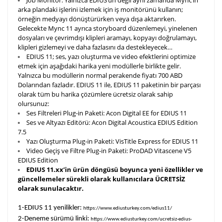
Job Monitor: Yalnızca EDIUS’un değil aynı zamanda Mync’in
arka plandaki işlerini izlemek için iş monitörünü kullanın;
örneğin medyayı dönüştürürken veya dışa aktarırken.
Gelecekte Mync 11 ayrıca storyboard düzenlemeyi, yinelenen
dosyaları ve çevrimdışı klipleri aramayı, kopyayı doğrulamayı,
klipleri gizlemeyi ve daha fazlasını da destekleyecek…
EDIUS 11; ses, yazı oluşturma ve video efektlerini optimize
etmek için aşağıdaki harika yeni modüllerle birlikte gelir.
Yalnızca bu modüllerin normal perakende fiyatı 700 ABD
Dolarından fazladır. EDIUS 11 ile, EDIUS 11 paketinin bir parçası
olarak tüm bu harika çözümlere ücretsiz olarak sahip
olursunuz:
Ses Filtreleri Plug-in Paketi: Acon Digital EE for EDIUS 11
Ses ve Altyazı Editörü: Acon Digital Acoustica EDIUS Edition
7.5
Yazı Oluşturma Plug-in Paketi: VisTitle Express for EDIUS 11
Video Geçiş ve Filtre Plug-in Paketi: ProDAD Vitascene V5
EDIUS Edition
EDIUS 11.xx’in ürün döngüsü boyunca yeni özellikler ve
güncellemeler sürekli olarak kullanıcılara ÜCRETSİZ
olarak sunulacaktır.
1-EDIUS 11 yenilikler:
https://www.ediusturkey.com/edius11/
2-Deneme sürümü linki:
https://www.ediusturkey.com/ucretsiz-edius-