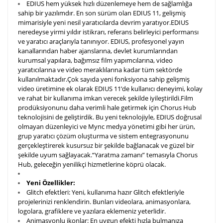
EDIUS hem yüksek hızlı düzenlemeye hem de sağlamlığa
sahip bir yazılımdır. En son sürüm olan EDIUS 11, gelişmiş
mimarisiyle yeni nesil yaratıcılarda devrim yaratıyor.
EDIUS
neredeyse yirmi yıldır istikrarı, referans belirleyici performansı
ve yaratıcı araçlarıyla tanınıyor. EDIUS, profesyonel yayın
kanallarından haber ajanslarına, devlet kurumlarından
kurumsal yapılara, bağımsız film yapımcılarına, video
yaratıcılarına ve video meraklılarına kadar tüm sektörde
kullanılmaktadır.
Çok sayıda yeni fonksiyona sahip gelişmiş
video üretimine ek olarak EDIUS 11’de kullanıcı deneyimi, kolay
ve rahat bir kullanıma imkan verecek şekilde iyileştirildi.
Film
prodüksiyonunu daha verimli hale getirmek için Chorus Hub
teknolojisini de geliştirdik. Bu yeni teknolojiyle, EDIUS doğrusal
olmayan düzenleyici ve Mync medya yönetimi gibi her ürün,
grup yaratıcı çözüm oluşturma ve sistem entegrasyonunu
gerçekleştirerek kusursuz bir şekilde bağlanacak ve güzel bir
şekilde uyum sağlayacak.
“Yaratma zamanı” temasıyla Chorus
Hub, geleceğin yenilikçi hizmetlerine köprü olacak.
Yeni Özellikler:
Glitch efektleri:
Yeni, kullanıma hazır Glitch efektleriyle
projelerinizi renklendirin. Bunları videolara, animasyonlara,
logolara, grafiklere ve yazılara eklemeniz yeterlidir.
Animasyonlu ikonlar:
En uygun efekti hızla bulmanıza