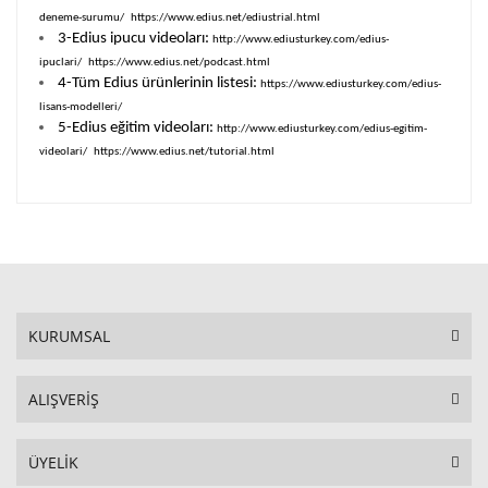
deneme-surumu/
https://www.edius.net/ediustrial.html
3-Edius ipucu videoları:
http://www.ediusturkey.com/edius-
ipuclari/
https://www.edius.net/podcast.html
4-Tüm Edius ürünlerinin listesi:
https://www.ediusturkey.com/edius-
lisans-modelleri/
5-Edius eğitim videoları:
http://www.ediusturkey.com/edius-egitim-
videolari/
https://www.edius.net/tutorial.html
KURUMSAL
ALIŞVERİŞ
ÜYELİK