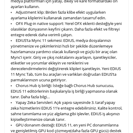
medya platformları için yatay, dikey ve kare formatlardaki ön
ayarları kullanın.
Adjustment klip:
Birden fazla klibe efekt uygularken
ayarlama kliplerini kullanarak zamandan tasarruf edin.
OFX Plug-in native support:
Yerel OFX eklenti desteğiyle yeni
olasılıklar dünyasının keyfini çıkarın. Daha fazla efekt ve filtreyi
entegre ederek daha verimli çalışın.
EDIUS’ta Mync 11 sekmesi:
EDIUS, medya dosyalarınızı
yönetmenize ve çekimlerinizi hızlı bir şekilde düzenlemeye
hazırlamanıza yardımcı olacak kullanışlı ve güçlü bir araç olan
Mync’i içerir. Giriş ve çıkış noktalarını ayarlayın, işaretleyiciler,
etiketler ve yorumlar ekleyin ve renklerini ve
derecelendirmelerini değiştirerek klipleri işaretleyin. Yeni EDIUS
11 Mync Tab, tüm bu araçları ve varlıkları doğrudan EDIUS’ta
parmaklarınızın ucuna getiriyor.
Chorus Hub iş birliği:
İsteğe bağlı Chorus Hub sunucusu,
EDIUS 11 editörlerinin başkalarıyla iş birliği yapmasına olanak
tanır.
Daha fazla bilgi…
Yapay Zeka Servisleri:
Açık yapısı sayesinde 3. taraf yapay
zeka hizmetlerini EDIUS 11’e entegre edebilirsiniz. Kalite kontrol,
sahne tanımlama ve yüz algılama gibi işlevler, EDIUS iş akışınızı
kişiselleştirmenize olanak tanır.
GPU donanım desteği:
EDIUS 11, en yeni PC donanımlarına
ve genişletilmiş GPU kod çözmeye(daha fazla GPU gücü) destek