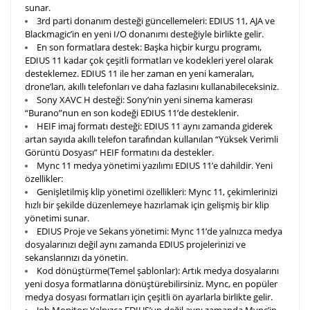
sunar.
3rd parti donanım desteği güncellemeleri: EDIUS 11, AJA ve
Blackmagic’in en yeni I/O donanımı desteğiyle birlikte gelir.
En son formatlara destek:
Başka hiçbir kurgu programı,
EDIUS 11 kadar çok çeşitli formatları ve kodekleri yerel olarak
desteklemez. EDIUS 11 ile her zaman en yeni kameraları,
drone’ları, akıllı telefonları ve daha fazlasını kullanabileceksiniz.
Sony XAVC H desteği: Sony’nin yeni sinema kamerası
“Burano”nun en son kodeği EDIUS 11’de desteklenir.
HEIF imaj formatı desteği: EDIUS 11 aynı zamanda giderek
artan sayıda akıllı telefon tarafından kullanılan “Yüksek Verimli
Görüntü Dosyası” HEIF formatını da destekler.
Mync 11
medya yönetimi yazılımı EDIUS 11’e dahildir. Yeni
özellikler:
Genişletilmiş klip yönetimi özellikleri: Mync 11, çekimlerinizi
hızlı bir şekilde düzenlemeye hazırlamak için gelişmiş bir klip
yönetimi sunar.
EDIUS Proje ve Sekans yönetimi: Mync 11’de yalnızca medya
dosyalarınızı değil aynı zamanda EDIUS projelerinizi ve
sekanslarınızı da yönetin.
Kod dönüştürme(Temel şablonlar): Artık medya dosyalarını
yeni dosya formatlarına dönüştürebilirsiniz. Mync, en popüler
medya dosyası formatları için çeşitli ön ayarlarla birlikte gelir.