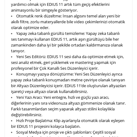
yardımcı olmak için EDIUS 11 artık tüm geçiş efektlerini
animasyonlu bir simgeyle gösteriyor.
Otomatik renk düzeltme:
İnsan algısını temel alan yeni bir
akıllı filtre, zorlu materyallerde bile video çekimlerinizi otomatik
olarak optimize eder.
Yapay zeka tabanlı gürültü temizleme:
Yapay zeka tabanlı
ses tanımayı kullanan EDIUS 11, artık aşırı gürültüyü bile her
zamankinden daha iyi bir şekilde ortadan kaldırmanıza olanak
tanıyor.
Yeni Ses Editörü:
EDIUS 11 sesi daha da optimize etmek için,
sesi analiz etmek, geri yüklemek ve mastering yapmak için
profesyonel bir Çok Kanallı Ses Düzenleyici içerir.
Konuşmayı yazıya dönüştürme:
Yeni Ses Düzenleyici ayrıca
yapay zeka tabanlı konuşmadan metne çeviriye olanak tanıyan
bir Altyazı Düzenleyicisi içerir. EDIUS 11’de oluşturulan altyazıları
işaretçi veya altyazı olarak kullanabilirsiniz.
Yeni Yazı Aracı:
Yeni entegre, hızlı ve güçlü yazı aracı,
diğerlerinin yanı sıra videonuza altyazı gömmenize olanak tanır.
Farklı tasarımlardan seçim yaparak altyazı stilini kolaylıkla
değiştirebilirsiniz.
Hızlı Proje Başlatma:
Klip ayarlarıyla otomatik olarak eşleşen
bir EDIUS 11 projesini kolayca başlatın.
Sosyal Medya için proje ve çıktı şablonları:
Çeşitli sosyal