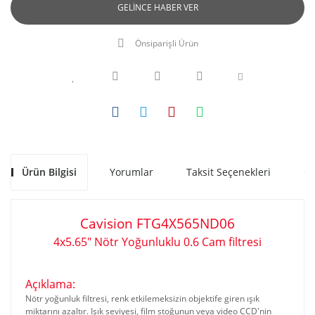
GELİNCE HABER VER
Önsiparişli Ürün
Ürün Bilgisi
Yorumlar
Taksit Seçenekleri
Ön
Cavision
FTG4X565ND06
4x5.65" Nötr Yoğunluklu 0.6 Cam filtresi
www.akratekstore.com
Açıklama:
Nötr yoğunluk filtresi, renk etkilemeksizin objektife giren ışık
miktarını azaltır. Işık seviyesi, film stoğunun veya video CCD'nin