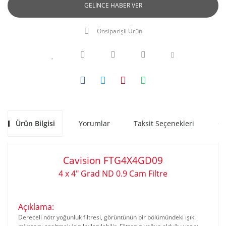
GELİNCE HABER VER
Önsiparişli Ürün
Ürün Bilgisi
Yorumlar
Taksit Seçenekleri
Ön
Cavision
FTG4X4GD09
4 x 4" Grad ND 0.9 Cam Filtre
www.akratekstore.com
Açıklama:
Dereceli nötr yoğunluk filtresi, görüntünün bir bölümündeki ışık