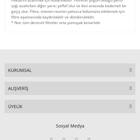
miktarını azaltmak için kullanılabilir. Filtrenin yoğun olduğu yarısı
ışığı azaltırken diğer yarısı şeffaf olur ve ikisi arasında kademeli bir
geçiş olur. Filtre, istenen resmin yalnızca bölümünü etkilemek için
filtre aşamasında kaydırılabilir ve döndürülebilir.
* Not: tüm dereceli filtreler orta yumuşak kenarlıdır.
KURUMSAL
ALIŞVERİŞ
ÜYELİK
Sosyal Medya