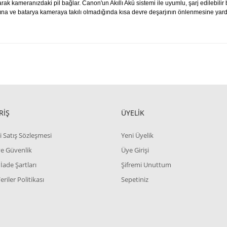
rak kameranızdaki pil bağlar.
Canon'un Akıllı Akü sistemi ile uyumlu, şarj edilebilir
na ve batarya kameraya takılı olmadığında kısa devre deşarjının önlenmesine yardımc
RİŞ
ÜYELİK
i Satış Sözleşmesi
Yeni Üyelik
 ve Güvenlik
Üye Girişi
 İade Şartları
Şifremi Unuttum
Veriler Politikası
Sepetiniz