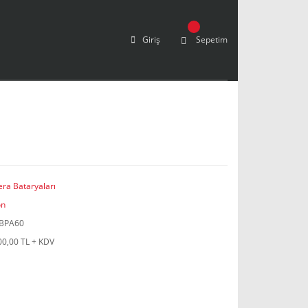
Giriş
Sepetim
ra Bataryaları
on
BPA60
00,00 TL + KDV