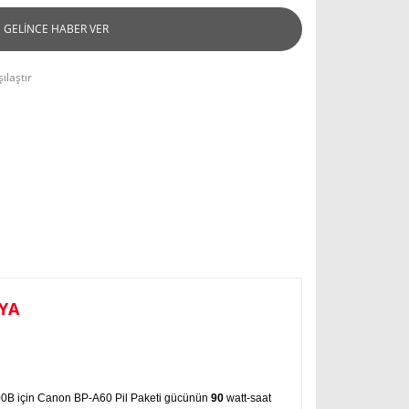
GELİNCE HABER VER
ılaştır
YA
0B için Canon BP-A60 Pil Paketi
gücünün
90
watt-saat