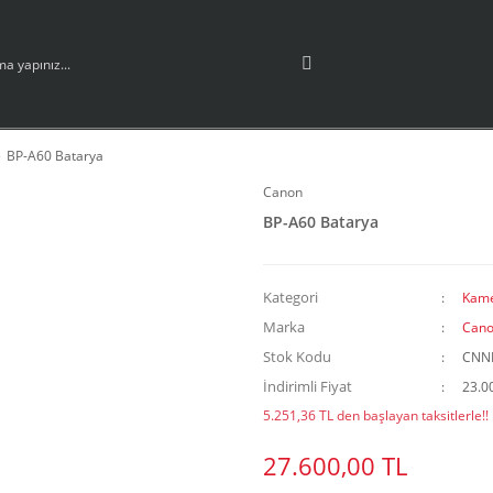
BP-A60 Batarya
Canon
BP-A60 Batarya
Kategori
Kame
Marka
Can
Stok Kodu
CNN
İndirimli Fiyat
23.0
5.251,36 TL den başlayan taksitlerle!!
27.600,00 TL