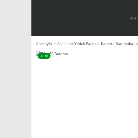
Anasayfa
Aksesuar/Yedek Parça
Kamera Bataryaları
YENİ