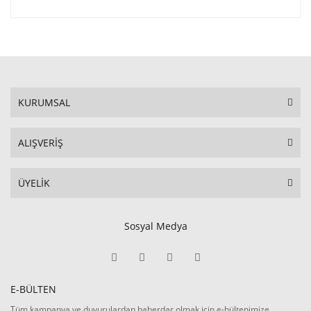
KURUMSAL
ALIŞVERİŞ
ÜYELİK
Sosyal Medya
E-BÜLTEN
Tüm kampanya ve duyurulardan haberdar olmak için e-bültenimize