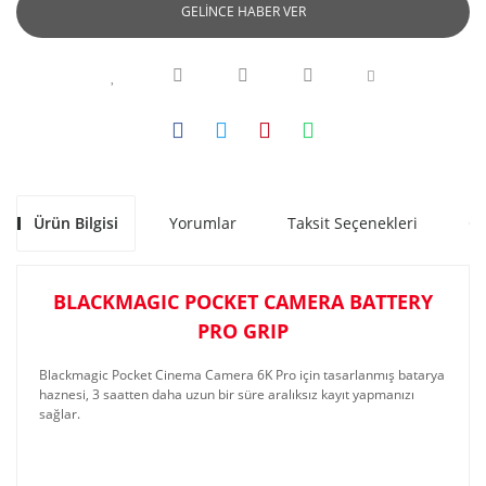
GELİNCE HABER VER
Ürün Bilgisi
Yorumlar
Taksit Seçenekleri
Ön
BLACKMAGIC POCKET CAMERA BATTERY
PRO GRIP
Blackmagic Pocket Cinema Camera 6K Pro için tasarlanmış batarya
haznesi, 3 saatten daha uzun bir süre aralıksız kayıt yapmanızı
sağlar.